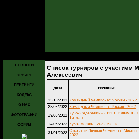
Главная
»
Турниры
» Список турниров с участием Малинов Алекс
НОВОСТИ
Список турниров с участием 
Алексеевич
ТУРНИРЫ
РЕЙТИНГИ
Дата
Название
КОДЕКС
23/10/2022
Командный Чемпионат Москвы - 2022.
О НАС
28/08/2022
Командный Чемпионат России - 2022
Кубок Федерации - 2022. СТОЛИЧНЫЙ
ФОТОГРАФИИ
19/06/2022
1й этап.
14/05/2022
Кубок Москвы - 2022. 6й этап
ФОРУМ
Открытый Личный Чемпионат Москвы 
31/01/2022
2022