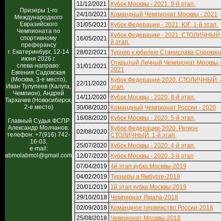
11/12/2021
Кубок Москвы - 2021. 9-й этап.
Призеры 1-го
24/10/2021
Командный Чемпионат Москвы - 2021
Международного
Евразийского
31/05/2021
Кубок Федерации - 2021. ЮГ. 1-й этап.
Чемпионата по
Кубок Федерации - 2021. СТОЛИЧНЫЙ.
спортивному
16/05/2021
й этап.
преферансу
г. Екатеринбург, 12-14
28/02/2021
Турнир к юбилею Станислава Сорокин
июня 2026 г.
Открытый Личный Чемпионат Москвы 
слева-направо:
31/01/2021
2021
Евгения Садовская
(Москва, 3-е место),
Кубок Федерации-2020. СТОЛИЧНЫЙ. 
22/11/2020
Иван Тулупеев (Калуга,
этап.
Чемпион), Андрей
14/11/2020
Кубок Москвы - 2020. 8-й этап.
Тархачев (Новосибирск,
2-е место)
30/08/2020
Командный Чемпионат России - 2020
16/08/2020
Кубок Москвы - 2020. 5-й этап.
Главный Судья ФСПР
Александр Молчанов.
Кубок Федерации-2020. Регион
02/08/2020
телефон: +7(916) 742-
СТОЛИЧНЫЙ. 1-й этап.
16-03,
25/07/2020
Кубок Москвы - 2020. 4-й этап.
e-mail:
abmolabmol@gmail.com
12/07/2020
Кубок Москвы - 2020. 3-й этап
07/04/2019
4й этап кубка Москвы-2019
04/02/2019
Турниры в Ямбурге-2019
20/01/2019
1й этап кубка Москвы-2019
29/10/2018
Чемпионат Ямала-2018
02/09/2018
Командное первенство России-2018
25/08/2018
Чемпионат Москвы-2018