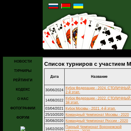
Главная
»
Турниры
» Список турниров с участием Мамутов Русл
НОВОСТИ
Список турниров с участием 
ТУРНИРЫ
Дата
Название
РЕЙТИНГИ
Кубок Федерации - 2024. СТОЛИЧНЫЙ
КОДЕКС
30/06/2024
2-й этап.
Кубок Федерации - 2022. СТОЛИЧНЫЙ
О НАС
14/08/2022
3й этап.
ФОТОГРАФИИ
03/04/2021
Кубок Москвы - 2021. 4-й этап.
25/10/2020
Командный Чемпионат Москвы - 2020
ФОРУМ
30/08/2020
Командный Чемпионат России - 2020
Парный Чемпионат Воронежской
16/02/2020