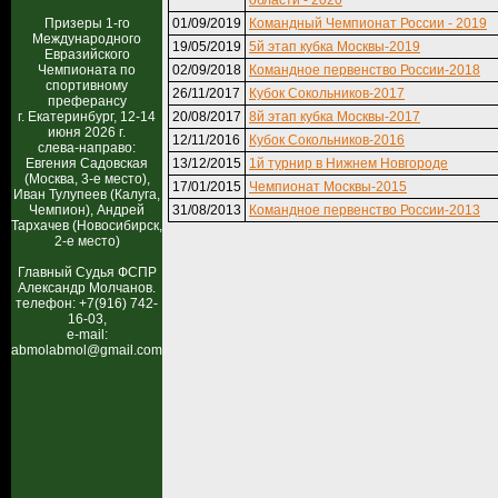
области - 2020
Призеры 1-го
01/09/2019
Командный Чемпионат России - 2019
Международного
19/05/2019
5й этап кубка Москвы-2019
Евразийского
Чемпионата по
02/09/2018
Командное первенство России-2018
спортивному
26/11/2017
Кубок Сокольников-2017
преферансу
г. Екатеринбург, 12-14
20/08/2017
8й этап кубка Москвы-2017
июня 2026 г.
12/11/2016
Кубок Сокольников-2016
слева-направо:
Евгения Садовская
13/12/2015
1й турнир в Нижнем Новгороде
(Москва, 3-е место),
17/01/2015
Чемпионат Москвы-2015
Иван Тулупеев (Калуга,
Чемпион), Андрей
31/08/2013
Командное первенство России-2013
Тархачев (Новосибирск,
2-е место)
Главный Судья ФСПР
Александр Молчанов.
телефон: +7(916) 742-
16-03,
e-mail:
abmolabmol@gmail.com