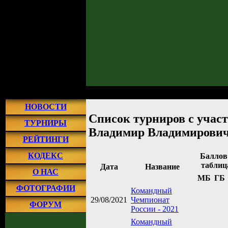
Главная
»
Турниры
» Список турниров с участием Пыльников Владимир
НОВОСТИ
Список турниров с уча
ТУРНИРЫ
Владимир Владимирови
РЕЙТИНГИ
КОДЕКС
Баллов
таблиц
Дата
Название
О НАС
МБ
ГБ
ФОТОГРАФИИ
Командный
29/08/2021
Чемпионат
ФОРУМ
России - 2021
Командный