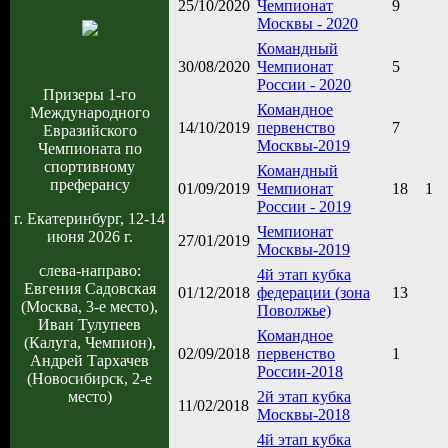
25/10/2020
Чемпионат
9
Москвы - 2020
Командный
30/08/2020
Чемпионат
5
России - 2020
Призеры 1-го
Командное
Международного
14/10/2019
первенство
7
Евразийского
Москвы-2019
Чемпионата по
спортивному
Командный
преферансу
01/09/2019
Чемпионат
18
1
России - 2019
г. Екатеринбург, 12-14
Чемпионат
июня 2026 г.
27/01/2019
Москвы-2019
слева-направо:
4й этап кубка
Евгения Садовская
01/12/2018
федерации (зона
13
(Москва, 3-е место),
Поволжье)
Иван Тулупеев
Командное
(Калуга, Чемпион),
02/09/2018
первенство
1
Андрей Тархачев
России-2018
(Новосибирск, 2-е
2й этап кубка
место)
11/02/2018
Москвы-2018
4й этап кубка