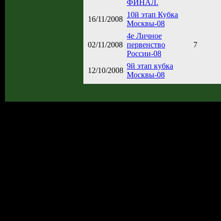
ФИНАЛ.
10й этап Кубка
16/11/2008
Москвы-08
4е Личное
02/11/2008
первенство
7
России-08
9й этап кубка
12/10/2008
Москвы-08