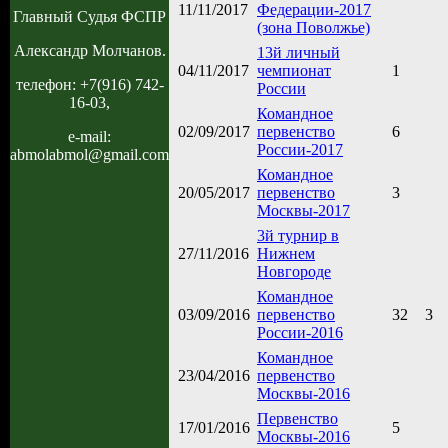
11/11/2017
Федерации-2017
Главный Судья ФСПР
(зона Поволжье)
Александр Молчанов.
13й личный
04/11/2017
чемпионат
1
телефон: +7(916) 742-
России
16-03,
Командное
02/09/2017
первенство
6
e-mail:
России-2017
abmolabmol@gmail.com
Командное
20/05/2017
первенство
3
Москвы-2017
3й турнир в
27/11/2016
Нижнем
Новгороде
Командное
03/09/2016
первенство
32
3
России-2016
Командное
23/04/2016
первенство
Москвы-2016
Первенство
17/01/2016
5
Москвы-2016