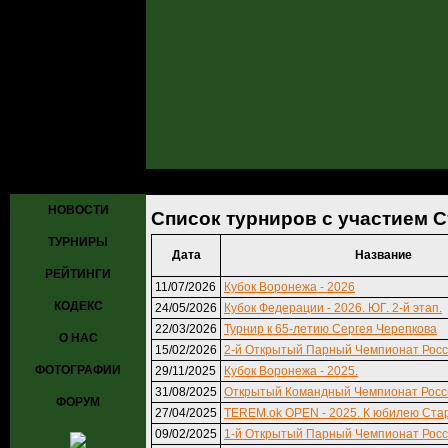
Главная
»
Турниры
» Список турниров с участием Стрилец Алекс
НОВОСТИ
Список турниров с участием 
ТУРНИРЫ
Дата
Название
РЕЙТИНГИ
11/07/2026
Кубок Воронежа - 2026
КОДЕКС
24/05/2026
Кубок Федерации - 2026. ЮГ. 2-й этап.
22/03/2026
Турнир к 65-летию Сергея Черепкова
О НАС
15/02/2026
2-й Открытый Парный Чемпионат Росс
ФОТОГРАФИИ
29/11/2025
Кубок Воронежа - 2025.
31/08/2025
Открытый Командный Чемпионат Росси
ФОРУМ
27/04/2025
TEREM.ok OPEN - 2025. К юбилею Стар
09/02/2025
1-й Открытый Парный Чемпионат Росси