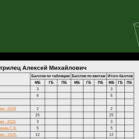
ей Михайлович
Стрилец Алексей Михайлович
Баллов по таблицам
Баллов по квотам
Итого баллов
МБ
ГБ
ПБ
МБ
ГБ
ПБ
МБ
ГБ
ПБ
3
3
6
6
ии - 2026
2
2
25
25
и - 2025
3
3
кова С.В.
5
5
и - 2025.
12
12