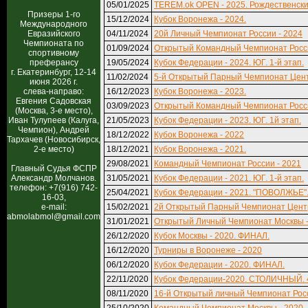
05/01/2025
TEREM.ok OPEN - 2025. Рождественски
Призеры 1-го
15/12/2024
Кубок Воронежа - 2024.
Международного
Евразийского
04/11/2024
20й Личный Чемпионат России - 2024
Чемпионата по
01/09/2024
Открытый Командный Чемпионат Росси
спортивному
преферансу
19/05/2024
Кубок Федерации - 2024. ЮГ. 1-й этап.
г. Екатеринбург, 12-14
11/02/2024
5-й Открытый Парный Чемпионат Цен
июня 2026 г.
слева-направо:
16/12/2023
Кубок Воронежа - 2023.
Евгения Садовская
03/09/2023
Открытый Командный Чемпионат Росси
(Москва, 3-е место),
Иван Тулупеев (Калуга,
21/05/2023
Кубок Федерации - 2023. ЮГ. 1й этап.
Чемпион), Андрей
18/12/2022
Кубок Воронежа - 2022
Тархачев (Новосибирск,
2-е место)
18/12/2021
Кубок Воронежа - 2021.
29/08/2021
Командный Чемпионат России - 2021
Главный Судья ФСПР
Александр Молчанов.
31/05/2021
Кубок Федерации - 2021. ЮГ. 1-й этап.
телефон: +7(916) 742-
25/04/2021
Кубок Федерации - 2021. "ПОВОЛЖЬЕ". 
16-03,
e-mail:
15/02/2021
2й Открытый Парный Чемпионат Цент
abmolabmol@gmail.com
31/01/2021
Открытый Личный Чемпионат Москвы -
26/12/2020
Кубок Москвы - 2020. ФИНАЛ.
16/12/2020
Турниры в Воронеже - 2020
06/12/2020
Кубок Федерации - 2020. ФИНАЛ.
22/11/2020
Кубок Федерации-2020. СТОЛИЧНЫЙ. 4
08/11/2020
16-й Открытый личный Чемпионат Росс