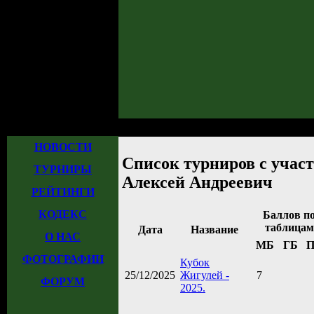
Главная
»
Турниры
» Список турниров с участием Кошарский Алексей А
НОВОСТИ
Список турниров с учас
ТУРНИРЫ
Алексей Андреевич
РЕЙТИНГИ
КОДЕКС
Баллов п
таблицам
Дата
Название
О НАС
МБ
ГБ
ФОТОГРАФИИ
Кубок
25/12/2025
Жигулей -
7
ФОРУМ
2025.