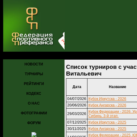
Главная
»
Турниры
» Список турниров с участием Аксенов Валер
НОВОСТИ
Список турниров с уча
Витальевич
ТУРНИРЫ
РЕЙТИНГИ
Дата
Название
КОДЕКС
04/07/2026
Кубок Иркутска - 2026
О НАС
20/06/2026
Кубок Ангарска - 2026
Кубок Федерации - 2026. Ур
ФОТОГРАФИИ
29/03/2026
Сибирь. 3-й этап.
07/12/2025
Кубок Иркутска - 2025
ФОРУМ
30/11/2025
Кубок Ангарска - 2025
Кубок Федерации - 2025, ЮГ