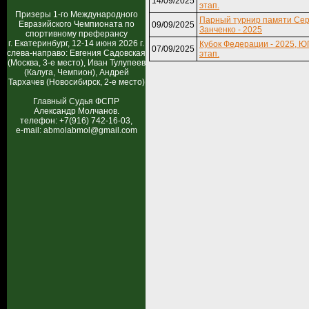
14/09/2025
этап.
Призеры 1-го Международного
Парный турнир памяти Сер
Евразийского Чемпионата по
09/09/2025
Занченко - 2025
спортивному преферансу
г. Екатеринбург, 12-14 июня 2026 г.
Кубок Федерации - 2025, ЮГ
07/09/2025
слева-направо: Евгения Садовская
этап.
(Москва, 3-е место), Иван Тулупеев
(Калуга, Чемпион), Андрей
Тархачев (Новосибирск, 2-е место)
Главный Судья ФСПР
Александр Молчанов.
телефон: +7(916) 742-16-03,
e-mail: abmolabmol@gmail.com