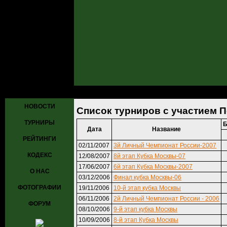
Главная
»
Турниры
» Список турниров с участием Попондопуло Р
НОВОСТИ
Список турниров с участием 
ТУРНИРЫ
Б
Дата
Название
РЕЙТИНГИ
02/11/2007
3й Личный Чемпионат России-2007
КОДЕКС
12/08/2007
8й этап Кубка Москвы-07
17/06/2007
6й этап Кубка Москвы-2007
О НАС
03/12/2006
Финал кубка Москвы-06
ФОТОГРАФИИ
19/11/2006
10-й этап кубка Москвы
06/11/2006
2й Личный Чемпионат России - 2006
ФОРУМ
08/10/2006
9-й этап кубка Москвы
10/09/2006
8-й этап Кубка Москвы