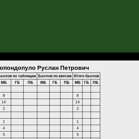
услан Петрович
Попондопуло Руслан Петрович
аллов по таблицам
Баллов по квотам
Итого баллов
МБ
ГБ
ПБ
МБ
ГБ
ПБ
МБ
ГБ
ПБ
8
8
14
14
2
2
1
1
4
4
5
5