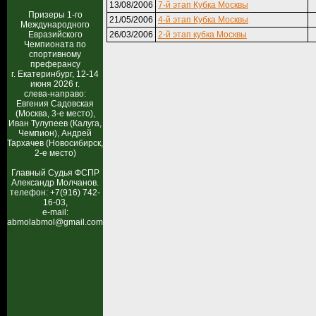
13/08/2006
7-й этап Кубка Москвы
Призеры 1-го
21/05/2006
4-й этап Кубка Москвы
Международного
Евразийского
26/03/2006
2-й этап кубка Москвы
Чемпионата по
спортивному
преферансу
г. Екатеринбург, 12-14
июня 2026 г.
слева-направо:
Евгения Садовская
(Москва, 3-е место),
Иван Тулупеев (Калуга,
Чемпион), Андрей
Тархачев (Новосибирск,
2-е место)
Главный Судья ФСПР
Александр Молчанов.
телефон: +7(916) 742-
16-03,
e-mail:
abmolabmol@gmail.com