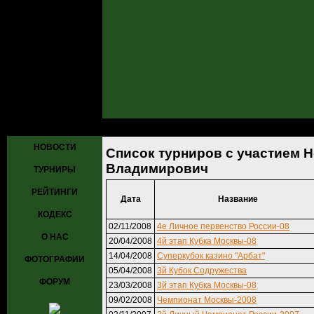
Главная
»
Турниры
» Список турниров с участием Неклюдов Але
НОВОСТИ
Список турниров с участием 
Владимирович
ТУРНИРЫ
РЕЙТИНГИ
Дата
Название
КОДЕКС
02/11/2008
4е Личное первенство России-08
О НАС
20/04/2008
4й этап Кубка Москвы-08
14/04/2008
Суперкубок казино "Арбат"
ФОТОГРАФИИ
05/04/2008
3й Кубок Содружества
ФОРУМ
23/03/2008
3й этап Кубка Москвы-08
09/02/2008
Чемпионат Москвы-2008