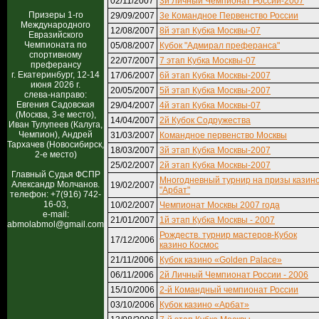
02/11/2007
3й Личный Чемпионат России-2007
Призеры 1-го
29/09/2007
3е Командное Первенство России
Международного
12/08/2007
8й этап Кубка Москвы-07
Евразийского
Чемпионата по
05/08/2007
Кубок "Адмирал преферанса"
спортивному
22/07/2007
7 этап Кубка Москвы-07
преферансу
г. Екатеринбург, 12-14
17/06/2007
6й этап Кубка Москвы-2007
июня 2026 г.
20/05/2007
5й этап Кубка Москвы-2007
слева-направо:
Евгения Садовская
29/04/2007
4й этап Кубка Москвы-07
(Москва, 3-е место),
14/04/2007
2й Кубок Содружества
Иван Тулупеев (Калуга,
Чемпион), Андрей
31/03/2007
Командное первенство Москвы
Тархачев (Новосибирск,
18/03/2007
3й этап Кубка Москвы-2007
2-е место)
25/02/2007
2й этап Кубка Москвы-2007
Главный Судья ФСПР
Многодневный турнир на призы казин
Александр Молчанов.
19/02/2007
"Арбат"
телефон: +7(916) 742-
16-03,
10/02/2007
Чемпионат Москвы 2007 года
e-mail:
21/01/2007
1й этап Кубка Москвы - 2007
abmolabmol@gmail.com
Рождеств. турнир мастеров-Кубок
17/12/2006
казино Космос
21/11/2006
Кубок казино «Golden Palace»
06/11/2006
2й Личный Чемпионат России - 2006
15/10/2006
2-й Командный чемпионат России
03/10/2006
Кубок казино «Арбат»