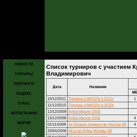
Главная
»
Турниры
» Список турниров с участием Красиков Вяч
НОВОСТИ
Список турниров с участием 
Владимирович
ТУРНИРЫ
РЕЙТИНГИ
Дата
Название
М
КОДЕКС
10/12/2011
Турниры в МИЭЛе в 2011г.
1
О НАС
11/12/2010
Турниры в МИЭЛе в 2010г.
12/12/2009
Кубок Миэля-2009
ФОТОГРАФИИ
13/12/2008
Кубок Миэля-2008
4
ФОРУМ
02/11/2008
4е Личное первенство России-08
4
20/04/2008
4й этап Кубка Москвы-08