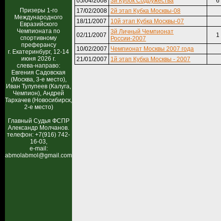
05/04/2008
3й Кубок Содружества
6
Призеры 1-го
17/02/2008
2й этап Кубка Москвы-08
Международного
18/11/2007
10й этап Кубка Москвы-07
Евразийского
Чемпионата по
3й Личный Чемпионат
02/11/2007
1
спортивному
России-2007
преферансу
10/02/2007
Чемпионат Москвы 2007 года
г. Екатеринбург, 12-14
июня 2026 г.
21/01/2007
1й этап Кубка Москвы - 2007
слева-направо:
Евгения Садовская
(Москва, 3-е место),
Иван Тулупеев (Калуга,
Чемпион), Андрей
Тархачев (Новосибирск,
2-е место)
Главный Судья ФСПР
Александр Молчанов.
телефон: +7(916) 742-
16-03,
e-mail:
abmolabmol@gmail.com