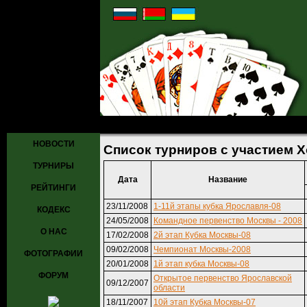
Главная
»
Турниры
» Список турниров с участием Хоменко Илья
НОВОСТИ
Список турниров с участием 
ТУРНИРЫ
Дата
Название
РЕЙТИНГИ
23/11/2008
1-11й этапы кубка Ярославля-08
КОДЕКС
24/05/2008
Командное первенство Москвы - 2008
О НАС
17/02/2008
2й этап Кубка Москвы-08
09/02/2008
Чемпионат Москвы-2008
ФОТОГРАФИИ
20/01/2008
1й этап кубка Москвы-08
ФОРУМ
Открытое первенство Ярославской
09/12/2007
области
18/11/2007
10й этап Кубка Москвы-07