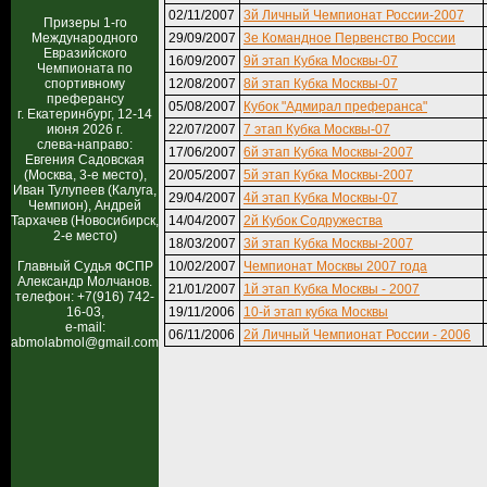
02/11/2007
3й Личный Чемпионат России-2007
Призеры 1-го
Международного
29/09/2007
3е Командное Первенство России
Евразийского
16/09/2007
9й этап Кубка Москвы-07
Чемпионата по
спортивному
12/08/2007
8й этап Кубка Москвы-07
преферансу
05/08/2007
Кубок "Адмирал преферанса"
г. Екатеринбург, 12-14
июня 2026 г.
22/07/2007
7 этап Кубка Москвы-07
слева-направо:
17/06/2007
6й этап Кубка Москвы-2007
Евгения Садовская
(Москва, 3-е место),
20/05/2007
5й этап Кубка Москвы-2007
Иван Тулупеев (Калуга,
29/04/2007
4й этап Кубка Москвы-07
Чемпион), Андрей
Тархачев (Новосибирск,
14/04/2007
2й Кубок Содружества
2-е место)
18/03/2007
3й этап Кубка Москвы-2007
Главный Судья ФСПР
10/02/2007
Чемпионат Москвы 2007 года
Александр Молчанов.
21/01/2007
1й этап Кубка Москвы - 2007
телефон: +7(916) 742-
16-03,
19/11/2006
10-й этап кубка Москвы
e-mail:
06/11/2006
2й Личный Чемпионат России - 2006
abmolabmol@gmail.com