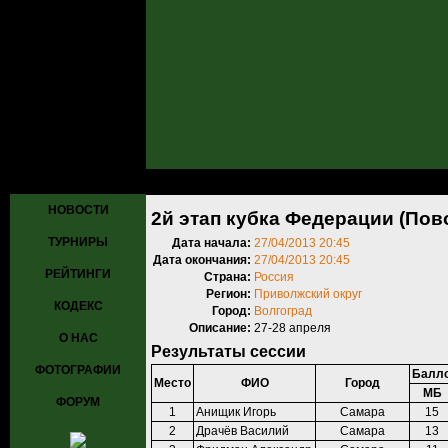
Главная
»
Турниры
»
Прошедшие турниры
»
Турнир №447
» 2й эта
НОВОСТИ
2й этап кубка Федерации (Пов
ТУРНИРЫ
Дата начала:
27/04/2013 20:45
Дата окончания:
27/04/2013 20:45
РЕЙТИНГИ
Страна:
Россия
Регион:
Приволжский округ
КОДЕКС
Город:
Волгоград
Описание:
27-28 апреля
О НАС
Результаты сессии
ФОТОГРАФИИ
Балло
Место
ФИО
Город
МБ
ФОРУМ
1
Анищик Игорь
Самара
15
2
Драчёв Василий
Самара
13