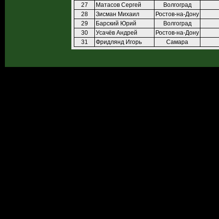
27
Матасов Сергей
Волгоград
28
Зисман Михаил
Ростов-на-Дону
29
Барский Юрий
Волгоград
30
Усачёв Андрей
Ростов-на-Дону
31
Фридлянд Игорь
Самара