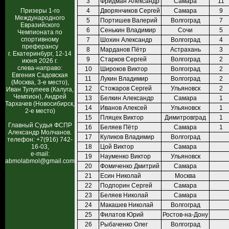
3
Фридман Александр
Самара
11
Призеры 1-го
4
Дворянчиков Сергей
Самара
9
Международного
5
Портишев Валерий
Волгоград
7
Евразийского
6
Сенькин Владимир
Сочи
5
Чемпионата по
спортивному
7
Шохин Александр
Волгоград
4
преферансу
8
Марданов Пётр
Астрахань
3
г. Екатеринбург, 12-14
9
Старков Сергей
Волгоград
2
июня 2026 г.
слева-направо:
10
Широков Виктор
Волгоград
2
Евгения Садовская
11
Лукин Владимир
Волгоград
2
(Москва, 3-е место),
12
Стожаров Сергей
Ульяновск
2
Иван Тулупеев (Калуга,
Чемпион), Андрей
13
Белкин Александр
Самара
1
Тархачев (Новосибирск,
14
Иванов Алексей
Ульяновск
1
2-е место)
15
Пляцек Виктор
Димитровград
1
Главный Судья ФСПР
16
Беляев Пётр
Самара
1
Александр Молчанов.
17
Куликов Владимир
Волгоград
телефон: +7(916) 742-
16-03,
18
Цой Виктор
Самара
e-mail:
19
Науменко Виктор
Ульяновск
abmolabmol@gmail.com
20
Фомиченко Дмитрий
Самара
21
Есин Николай
Москва
22
Подпорин Сергей
Самара
23
Беляев Николай
Самара
24
Макашев Николай
Волгоград
25
Филатов Юрий
Ростов-на-Дону
26
Рыбаченко Олег
Волгоград