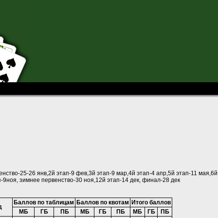
ры в Томске-2014
нство-25-26 янв,2й этап-9 фев,3й этап-9 мар,4й этап-4 апр,5й этап-11 мая,6й
ап-9ноя, зимнее первенство-30 ноя,12й этап-14 дек, финал-28 дек
Баллов по таблицам
Баллов по квотам
Итого баллов
д
МБ
ГБ
ПБ
МБ
ГБ
ПБ
МБ
ГБ
ПБ