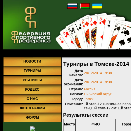
Главная
»
Турниры
»
Прошедшие турниры
»
Турнир №499
» Турни
НОВОСТИ
Турниры в Томске-2014
ТУРНИРЫ
Дата
28/12/2014 19:38
начала:
РЕЙТИНГИ
Дата
28/12/2014 19:38
окончания:
Страна:
Россия
КОДЕКС
Регион:
Сибирский округ
О НАС
Город:
Томск
Описание:
1й этап-12 янв,зимнее перве
ФОТОГРАФИИ
сен,10й этап-12 окт,11й эт
Результаты сессии
ФОРУМ
Место
ФИО
Горо