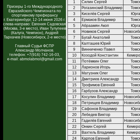
1
Силин Сергей
Томс
Призеры 1-го Международного
2
Рогазинский Владимир
Томс
Евразийского Чемпионата по
3
Киселёв Сергей
Юрг
спортивному преферансу
г. Екатеринбург, 12-14 июня 2026 г.
4
Ермаков Владимир
Томс
слева-направо: Евгения Садовская
5
Абраамян Акоп
Юрг
(Москва, 3-е место), Иван Тулупеев
6
Новиков Сергей
Новосиб
(Калуга, Чемпион), Андрей
Тархачев (Новосибирск, 2-е место)
7
Бугай Анатолий
Томс
8
Калташев Юрий
Томс
Главный Судья ФСПР
9
Винниченко Павел
Томс
Александр Молчанов.
телефон: +7(916) 742-16-03,
10
Козодой Константин
Кемеро
e-mail: abmolabmol@gmail.com
11
Потёмкин Олег
Томс
12
Ларионов Игорь
Томс
13
Матузник Олег
Томс
14
Дмитриев Александр
Томс
15
Трофимов Евгений
Томс
16
Гарбузов Александр
Томс
17
Косулин Владимир
Новосиб
18
Петрищев Владимир
Новосиб
19
Сафонов Владимир
Юрг
20
Лебедев Виктор
Томс
21
Гадилёв Евгений
Новосиб
22
Онкин Сергей
Кемеро
23
Вахтель Владимир
Кемеро
24
Карпов Евгений
Томс