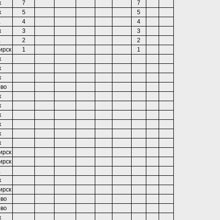
к
7
7
к
5
5
а
4
4
к
3
3
а
2
2
ирск
1
1
к
к
к
во
к
к
к
к
к
к
ирск
ирск
а
к
ирск
во
во
к