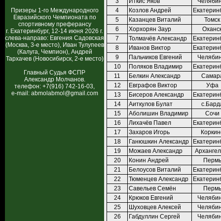
3
Иткис Яков
Челябин
Призеры 1-го Международного
4
Козлов Андрей
Екатерин
Евразийского Чемпионата по
5
Казанцев Виталий
Томск
спортивному преферансу
6
Хорхорян Заур
Оханс
г. Екатеринбург, 12-14 июня 2026 г.
слева-направо: Евгения Садовская
7
Толмачёв Александр
Екатерин
(Москва, 3-е место), Иван Тулупеев
8
Иванов Виктор
Екатерин
(Калуга, Чемпион), Андрей
9
Пальчиков Евгений
Челябин
Тархачев (Новосибирск, 2-е место)
10
Поляков Владимир
Екатерин
Главный Судья ФСПР
11
Белкин Александр
Самар
Александр Молчанов.
12
Евграфов Виктор
Уфа
телефон: +7(916) 742-16-03,
e-mail: abmolabmol@gmail.com
13
Бисеров Александр
Екатерин
14
Аиткулов Булат
с.Бард
15
Аболишин Владимир
Сочи
16
Лихачёв Павел
Екатерин
17
Захаров Игорь
Коркин
18
Ганюшкин Александр
Екатерин
19
Можаев Александр
Архангел
20
Конин Андрей
Перм
21
Белоусов Виталий
Екатерин
22
Тюменцев Александр
Екатерин
23
Савельев Семён
Перм
24
Крюков Евгений
Челябин
25
Шуховцев Алексей
Челябин
26
Габдуллин Сергей
Челябин