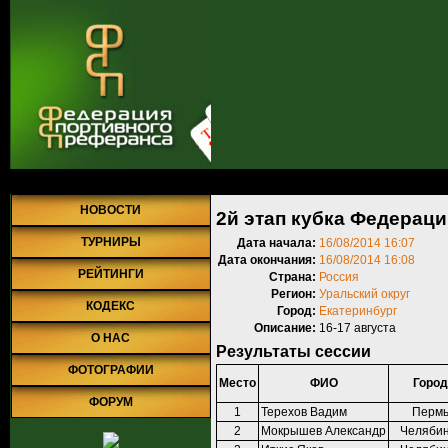
Главная
»
Турниры
»
Прошедшие турниры
»
Турнир №532
» 2й эта
НОВОСТИ
2й этап кубка Федераци
ТУРНИРЫ
Дата начала:
16/08/2014 16:07
Дата окончания:
16/08/2014 16:08
РЕЙТИНГИ
Страна:
Россия
Регион:
Уральский округ
КОДЕКС
Город:
Екатеринбург
Описание:
16-17 августа
О НАС
Результаты сессии
ФОТОГРАФИИ
Место
ФИО
Город
ФОРУМ
1
Терехов Вадим
Перм
2
Мокрышев Александр
Челябин