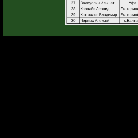
27
Валиуллин Ильшат
Уфа
28
Королёв Леонид
Екатерин
29
Катькалов Владимир
Екатерин
30
Черных Алексей
с.Балт