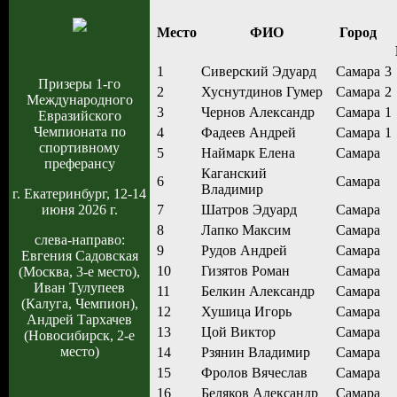
Место
ФИО
Город
1
Сиверский Эдуард
Самара
3
Призеры 1-го
2
Хуснутдинов Гумер
Самара
2
Международного
3
Чернов Александр
Самара
1
Евразийского
Чемпионата по
4
Фадеев Андрей
Самара
1
спортивному
5
Наймарк Елена
Самара
преферансу
Каганский
6
Самара
Владимир
г. Екатеринбург, 12-14
июня 2026 г.
7
Шатров Эдуард
Самара
8
Лапко Максим
Самара
слева-направо:
9
Рудов Андрей
Самара
Евгения Садовская
10
Гизятов Роман
Самара
(Москва, 3-е место),
Иван Тулупеев
11
Белкин Александр
Самара
(Калуга, Чемпион),
12
Хушица Игорь
Самара
Андрей Тархачев
13
Цой Виктор
Самара
(Новосибирск, 2-е
место)
14
Рзянин Владимир
Самара
15
Фролов Вячеслав
Самара
16
Беляков Александр
Самара