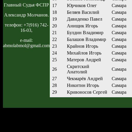
Главный Судья ФСПР
17
Юрчиков Олег
Самара
18
Беляев Василий
Самара
Александр Молчанов.
19
Давиденко Павел
Самара
телефон: +7(916) 742-
20
Анищик Игорь
Самара
16-03,
21
Булдин Владимир
Самара
22
Балашов Владимир
Самара
e-mail:
abmolabmol@gmail.com
23
Крайнов Игорь
Самара
24
Михайлов Игорь
Самара
25
Матеров Андрей
Самара
Скритский
26
Самара
Анатолий
27
Чекмарёв Андрей
Самара
28
Никитин Игорь
Самара
29
Кривоносов Сергей
Самара