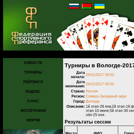
Главная
»
Турниры
»
Прошедшие турниры
»
Турнир №682
» Турни
НОВОСТИ
Турниры в Вологде-201
ТУРНИРЫ
Дата
26/11/2017 00:02
начала:
РЕЙТИНГИ
Дата
26/11/2017 00:02
окончания:
Страна:
Россия
КОДЕКС
Регион:
Северо-Западный округ
О НАС
Город:
Вологда
Описание:
1й этап-28 янв,2й этап-18 
ФОТОГРАФИИ
этап-10 июня,5й этап-30 се
обл-25 ноя.
ФОРУМ
Результаты сессии
Место
ФИО
Горо