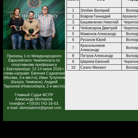
1
Злобин Валерий
Волог
2
Ковров Геннадий
Архангел
3
Башмаченко Николай
Черепо
4
Чебоксаров Дмитрий
Черепо
5
Мамонов Александр
Волог
6
Русанов Юрий
Волог
Красильников
7
Волог
Александр
8
Петров Александр
Волог
Призеры 1-го Международного
Евразийского Чемпионата по
9
Ширяев Евгений
Черепо
спортивному преферансу
10
Сахно Михаил
Волог
г. Екатеринбург, 12-14 июня 2026 г.
слева-направо: Евгения Садовская
(Москва, 3-е место), Иван Тулупеев
(Калуга, Чемпион), Андрей
Тархачев (Новосибирск, 2-е место)
Главный Судья ФСПР
Александр Молчанов.
телефон: +7(916) 742-16-03,
e-mail: abmolabmol@gmail.com