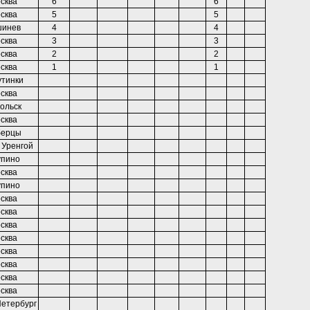
сква
6
6
сква
5
5
шинев
4
4
сква
3
3
сква
2
2
сква
1
1
утинки
сква
ольск
сква
берцы
 Уренгой
упино
сква
упино
сква
сква
сква
сква
сква
сква
сква
сква
Петербург