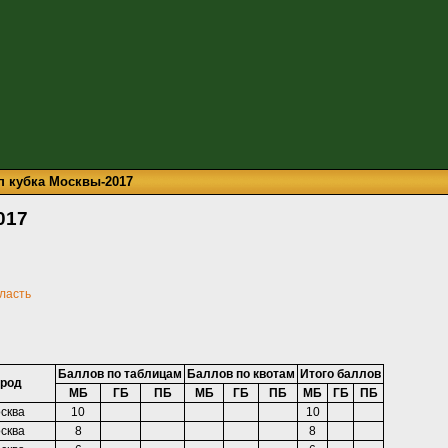
п кубка Москвы-2017
017
бласть
Баллов по таблицам
Баллов по квотам
Итого баллов
ород
МБ
ГБ
ПБ
МБ
ГБ
ПБ
МБ
ГБ
ПБ
сква
10
10
сква
8
8