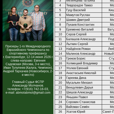
3
Мезенцева Татьяна
Мо
4
Тевдорадзе Тамаз
Мо
5
Гуцу Василий
Ки
6
Мамутов Руслан
Мо
7
Шамин Дмитрий
Мо
8
Пухаев Константин
Мо
9
Еременко Виталий
Ват
10
Серов Сергей
Мо
11
Балашов Александр
Под
12
Лыткин Сергей
Мо
Призеры 1-го Международного
13
Найдёнов Роман
Лю
Евразийского Чемпионата по
спортивному преферансу
14
Малинов Александр
Новый
г. Екатеринбург, 12-14 июня 2026 г.
15
Греков Борис
Ст
слева-направо: Евгения
16
Холмецкий Владимир
Мо
Садовская (Москва, 3-е место),
Иван Тулупеев (Калуга, Чемпион),
17
Уголев Евгений
Ст
Андрей Тархачев (Новосибирск, 2-
18
Анастасьев Николай
Мо
е место)
19
Гареева Дина
Мо
Главный Судья ФСПР
20
Мусальян Михаил
Мо
Александр Молчанов.
21
Венцулевич Дарья
Мо
телефон: +7(916) 742-16-03,
22
Шишов Александр
Мо
e-mail: abmolabmol@gmail.com
23
Яньшин Павел
Мо
24
Сорокин Станислав
Мо
25
Вайсман Семён
Мо
26
Усатов Юрий
Санкт-