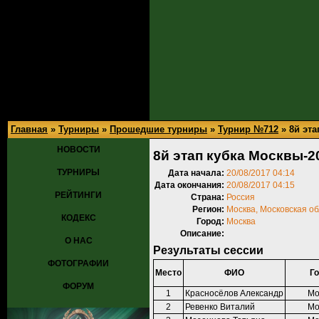
Главная
»
Турниры
»
Прошедшие турниры
»
Турнир №712
» 8й эта
НОВОСТИ
8й этап кубка Москвы-2
ТУРНИРЫ
Дата начала:
20/08/2017 04:14
Дата окончания:
20/08/2017 04:15
РЕЙТИНГИ
Страна:
Россия
Регион:
Москва, Московская о
КОДЕКС
Город:
Москва
Описание:
О НАС
Результаты сессии
ФОТОГРАФИИ
Место
ФИО
Г
ФОРУМ
1
Красносёлов Александр
Мо
2
Ревенко Виталий
Мо