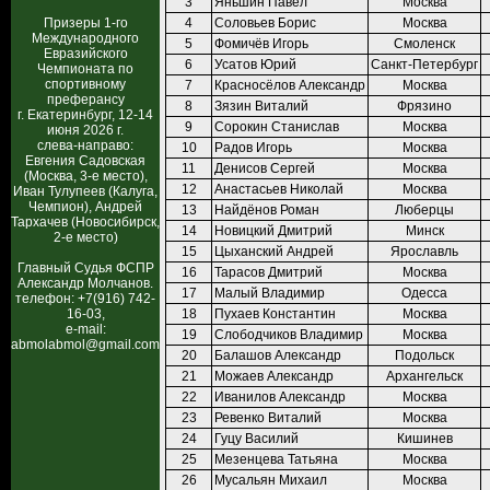
3
Яньшин Павел
Москва
Призеры 1-го
4
Соловьев Борис
Москва
Международного
5
Фомичёв Игорь
Смоленск
Евразийского
6
Усатов Юрий
Санкт-Петербург
Чемпионата по
спортивному
7
Красносёлов Александр
Москва
преферансу
8
Зязин Виталий
Фрязино
г. Екатеринбург, 12-14
9
Сорокин Станислав
Москва
июня 2026 г.
слева-направо:
10
Радов Игорь
Москва
Евгения Садовская
11
Денисов Сергей
Москва
(Москва, 3-е место),
12
Анастасьев Николай
Москва
Иван Тулупеев (Калуга,
Чемпион), Андрей
13
Найдёнов Роман
Люберцы
Тархачев (Новосибирск,
14
Новицкий Дмитрий
Минск
2-е место)
15
Цыханский Андрей
Ярославль
Главный Судья ФСПР
16
Тарасов Дмитрий
Москва
Александр Молчанов.
17
Малый Владимир
Одесса
телефон: +7(916) 742-
16-03,
18
Пухаев Константин
Москва
e-mail:
19
Слободчиков Владимир
Москва
abmolabmol@gmail.com
20
Балашов Александр
Подольск
21
Можаев Александр
Архангельск
22
Иванилов Александр
Москва
23
Ревенко Виталий
Москва
24
Гуцу Василий
Кишинев
25
Мезенцева Татьяна
Москва
26
Мусальян Михаил
Москва