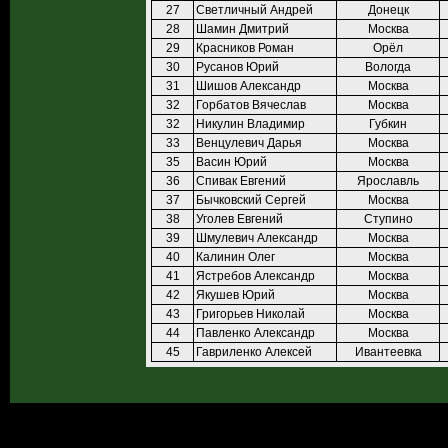
27
Светличный Андрей
Донецк
28
Шамин Дмитрий
Москва
29
Красников Роман
Орёл
30
Русанов Юрий
Вологда
31
Шишов Александр
Москва
32
Горбатов Вячеслав
Москва
32
Никулин Владимир
Губкин
33
Венцулевич Дарья
Москва
35
Васин Юрий
Москва
36
Спивак Евгений
Ярославль
37
Бычковский Сергей
Москва
38
Уголев Евгений
Ступино
39
Шмулевич Александр
Москва
40
Калинин Олег
Москва
41
Ястребов Александр
Москва
42
Якушев Юрий
Москва
43
Григорьев Николай
Москва
44
Павленко Александр
Москва
45
Гавриленко Алексей
Ивантеевка