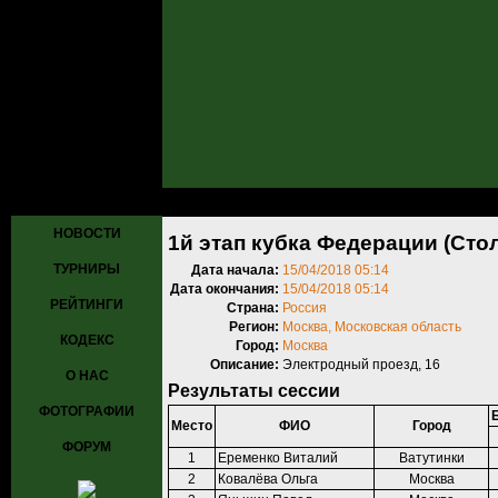
Главная
»
Турниры
»
Прошедшие турниры
»
Турнир №747
» 1й эта
НОВОСТИ
1й этап кубка Федерации (Сто
ТУРНИРЫ
Дата начала:
15/04/2018 05:14
Дата окончания:
15/04/2018 05:14
РЕЙТИНГИ
Страна:
Россия
Регион:
Москва, Московская область
КОДЕКС
Город:
Москва
Описание:
Электродный проезд, 16
О НАС
Результаты сессии
ФОТОГРАФИИ
Место
ФИО
Город
ФОРУМ
1
Еременко Виталий
Ватутинки
2
Ковалёва Ольга
Москва