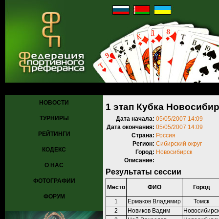
Главная
»
Турниры
»
Прошедшие турниры
»
Турнир №80
» 1 этап 
НОВОСТИ
1 этап Кубка Новосибир
ТУРНИРЫ
Дата начала:
05/05/2007 14:09
Дата окончания:
05/05/2007 14:09
РЕЙТИНГИ
Страна:
Россия
Регион:
Сибирский округ
КОДЕКС
Город:
Новосибирск
Описание:
О НАС
Результаты сессии
ФОТОГРАФИИ
Место
ФИО
Город
ФОРУМ
1
Ермаков Владимир
Томск
2
Новиков Вадим
Новосибирс