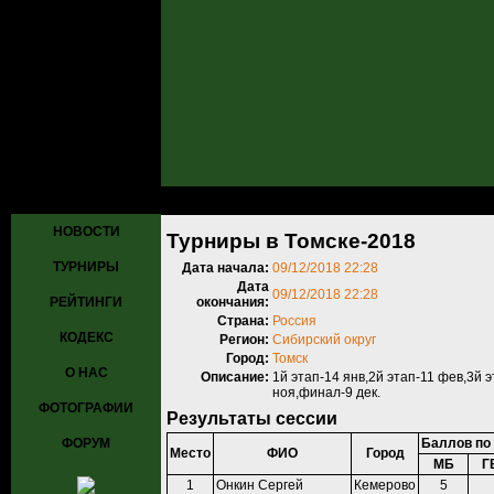
Главная
»
Турниры
»
Прошедшие турниры
»
Турнир №735
» Турни
НОВОСТИ
Турниры в Томске-2018
ТУРНИРЫ
Дата начала:
09/12/2018 22:28
Дата
09/12/2018 22:28
РЕЙТИНГИ
окончания:
Страна:
Россия
КОДЕКС
Регион:
Сибирский округ
Город:
Томск
О НАС
Описание:
1й этап-14 янв,2й этап-11 фев,3й э
ноя,финал-9 дек.
ФОТОГРАФИИ
Результаты сессии
ФОРУМ
Баллов по
Место
ФИО
Город
МБ
Г
1
Онкин Сергей
Кемерово
5