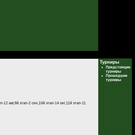
Турниры
Предстоящие
турниры
Прошедшие
турниры
-12 авг,9й этап-2 сен,10й этап-14 окт,11й этап-11