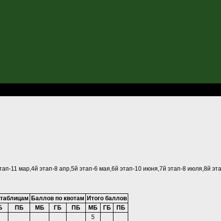
ры в Томске-2018
тап-11 мар,4й этап-8 апр,5й этап-6 мая,6й этап-10 июня,7й этап-8 июля,8й этап
 таблицам
Баллов по квотам
Итого баллов
Б
ПБ
МБ
ГБ
ПБ
МБ
ГБ
ПБ
5