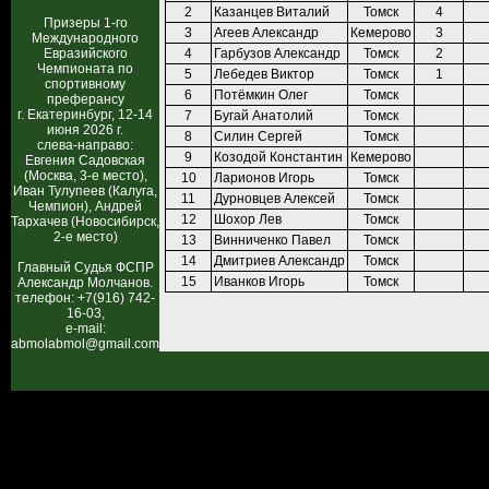
2
Казанцев Виталий
Томск
4
Призеры 1-го
3
Агеев Александр
Кемерово
3
Международного
Евразийского
4
Гарбузов Александр
Томск
2
Чемпионата по
5
Лебедев Виктор
Томск
1
спортивному
6
Потёмкин Олег
Томск
преферансу
г. Екатеринбург, 12-14
7
Бугай Анатолий
Томск
июня 2026 г.
8
Силин Сергей
Томск
слева-направо:
9
Козодой Константин
Кемерово
Евгения Садовская
(Москва, 3-е место),
10
Ларионов Игорь
Томск
Иван Тулупеев (Калуга,
11
Дурновцев Алексей
Томск
Чемпион), Андрей
12
Шохор Лев
Томск
Тархачев (Новосибирск,
2-е место)
13
Винниченко Павел
Томск
14
Дмитриев Александр
Томск
Главный Судья ФСПР
15
Иванков Игорь
Томск
Александр Молчанов.
телефон: +7(916) 742-
16-03,
e-mail:
abmolabmol@gmail.com