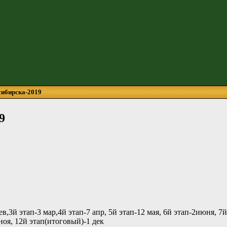
сибирска-2019
9
ев,3й этап-3 мар,4й этап-7 апр, 5й этап-12 мая, 6й этап-2июня, 7й 
 ноя, 12й этап(итоговый)-1 дек