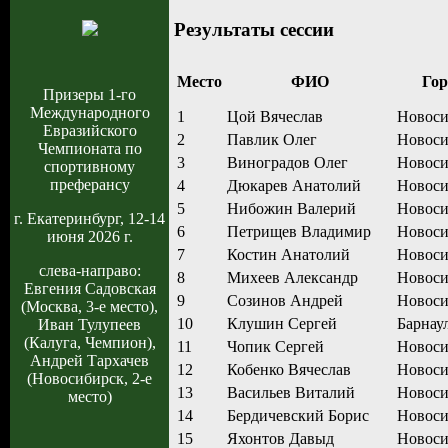
Результаты сессии
Место
ФИО
Гор
Призеры 1-го
Международного
1
Цой Вячеслав
Новоси
Евразийского
2
Павлик Олег
Новоси
Чемпионата по
3
Виноградов Олег
Новоси
спортивному
преферансу
4
Дюкарев Анатолий
Новоси
5
Нибожин Валерий
Новоси
г. Екатеринбург, 12-14
6
Петрищев Владимир
Новоси
июня 2026 г.
7
Костин Анатолий
Новоси
слева-направо:
8
Михеев Александр
Новоси
Евгения Садовская
9
Созинов Андрей
Новоси
(Москва, 3-е место),
10
Клушин Сергей
Барнау
Иван Тулупеев
(Калуга, Чемпион),
11
Чопик Сергей
Новоси
Андрей Тархачев
12
Кобенко Вячеслав
Новоси
(Новосибирск, 2-е
13
Васильев Виталий
Новоси
место)
14
Бердичевский Борис
Новоси
15
Яхонтов Давыд
Новоси