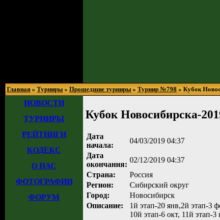
Главная
»
Турниры
»
Прошедшие турниры
»
Турнир №798
» Кубок Ново
НОВОСТИ
Кубок Новосибирска-201
ТУРНИРЫ
РЕЙТИНГИ
Дата
04/03/2019 04:37
начала:
КОДЕКС
Дата
02/12/2019 04:37
окончания:
О НАС
Страна:
Россия
ФОТОГРАФИИ
Регион:
Сибирский округ
Город:
Новосибирск
ФОРУМ
Описание:
1й этап-20 янв,2й этап-3 ф
10й этап-6 окт, 11й этап-3