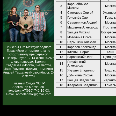
Коробейников
3
Москва
Максим
4
Стожаров Сергей
Ульянов
5
Головнёв Олег
Гомель
6
Семьянинов Андрей
Москва
7
Масликов Александр
Протвин
8
Зайцев Михаил
Воскресе
9
Мотолина Ольга
Москва
10
Нарышкин Алексей
Москва
Призеры 1-го Международного
11
Королёв Александр
Москва
Евразийского Чемпионата по
12
Клюшин Борис
Клин
спортивному преферансу
13
Варвянский Олег
Одинцов
г. Екатеринбург, 12-14 июня 2026 г.
слева-направо: Евгения
Голубовский
14
Москва
Садовская (Москва, 3-е место),
Александр
Иван Тулупеев (Калуга, Чемпион),
15
Якушин Владимир
Подольс
Андрей Тархачев (Новосибирск, 2-
16
Дубинина Софья
Москва
е место)
17
Зайцев Владислав
Черниго
Главный Судья ФСПР
18
Фаерович Владимир
Гомель
Александр Молчанов.
телефон: +7(916) 742-16-03,
e-mail: abmolabmol@gmail.com