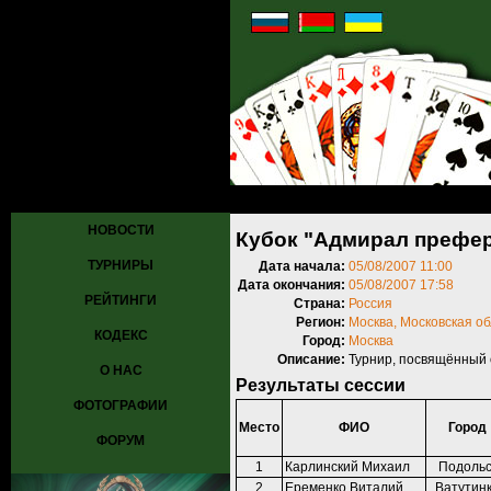
Главная
»
Турниры
»
Прошедшие турниры
»
Турнир №94
» Кубок 
НОВОСТИ
Кубок "Адмирал префе
ТУРНИРЫ
Дата начала:
05/08/2007 11:00
Дата окончания:
05/08/2007 17:58
РЕЙТИНГИ
Страна:
Россия
Регион:
Москва, Московская о
КОДЕКС
Город:
Москва
Описание:
Турнир, посвящённый 
О НАС
Результаты сессии
ФОТОГРАФИИ
Место
ФИО
Город
ФОРУМ
1
Карлинский Михаил
Подольс
2
Еременко Виталий
Ватутин