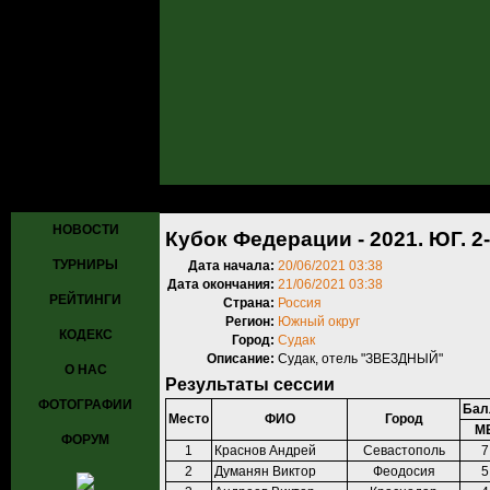
Главная
»
Турниры
»
Прошедшие турниры
»
Турнир №945
» Кубок 
НОВОСТИ
Кубок Федерации - 2021. ЮГ. 2-
ТУРНИРЫ
Дата начала:
20/06/2021 03:38
Дата окончания:
21/06/2021 03:38
РЕЙТИНГИ
Страна:
Россия
Регион:
Южный округ
КОДЕКС
Город:
Судак
Описание:
Судак, отель "ЗВЕЗДНЫЙ"
О НАС
Результаты сессии
ФОТОГРАФИИ
Бал
Место
ФИО
Город
М
ФОРУМ
1
Краснов Андрей
Севастополь
7
2
Думанян Виктор
Феодосия
5