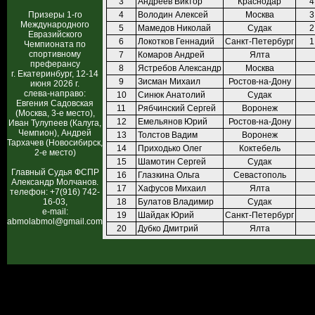
3
Андреев Виктор
Краснодар
4
Призеры 1-го
4
Володин Алексей
Москва
3
Международного
5
Мамедов Николай
Судак
2
Евразийского
6
Локотков Геннадий
Санкт-Петербург
1
Чемпионата по
спортивному
7
Комаров Андрей
Ялта
преферансу
8
Ястребов Александр
Москва
г. Екатеринбург, 12-14
9
Зисман Михаил
Ростов-на-Дону
июня 2026 г.
слева-направо:
10
Синюк Анатолий
Судак
Евгения Садовская
11
Рябчинский Сергей
Воронеж
(Москва, 3-е место),
12
Емельянов Юрий
Ростов-на-Дону
Иван Тулупеев (Калуга,
Чемпион), Андрей
13
Толстов Вадим
Воронеж
Тархачев (Новосибирск,
14
Приходько Олег
Коктебель
2-е место)
15
Шамотин Сергей
Судак
Главный Судья ФСПР
16
Глазкина Ольга
Севастополь
Александр Молчанов.
17
Хафусов Михаил
Ялта
телефон: +7(916) 742-
16-03,
18
Булатов Владимир
Судак
e-mail:
19
Шайдак Юрий
Санкт-Петербург
abmolabmol@gmail.com
20
Дубко Дмитрий
Ялта