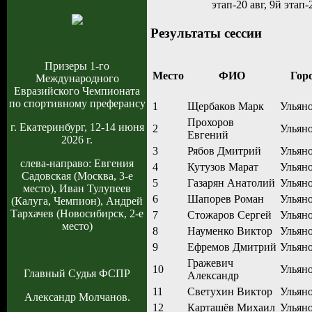
этап-20 авг, 9й этап-
Результаты сессии
Призеры 1-го
Место
ФИО
Гор
Международного
Евразийского Чемпионата
по спортивному преферансу
1
Щербаков Марк
Ульян
Прохоров
г. Екатеринбург, 12-14 июня
2
Ульян
Евгений
2026 г.
3
Рябов Дмитрий
Ульян
слева-направо: Евгения
4
Кутузов Марат
Ульян
Садовская (Москва, 3-е
5
Газарян Анатолий
Ульян
место), Иван Тулупеев
6
Шапорев Роман
Ульян
(Калуга, Чемпион), Андрей
Тархачев (Новосибирск, 2-е
7
Стожаров Сергей
Ульян
место)
8
Науменко Виктор
Ульян
9
Ефремов Дмитрий
Ульян
Гражевич
10
Ульян
Главный Судья ФСПР
Александр
11
Светухин Виктор
Ульян
Александр Молчанов.
12
Карташёв Михаил
Ульян