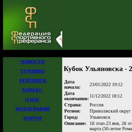
Главная
»
Турниры
»
Прошедшие турниры
»
Турнир №985
» Кубок Ульян
НОВОСТИ
Кубок Ульяновска - 
ТУРНИРЫ
РЕЙТИНГИ
Дата
23/01/2022 19:12
начала:
КОДЕКС
Дата
11/12/2022 18:12
окончания:
О НАС
Страна:
Россия
ФОТОГРАФИИ
Регион:
Приволжский округ
Город:
Ульяновск
ФОРУМ
Описание:
1й этап-23 янв, 2й эт
марта (50-летие Рома