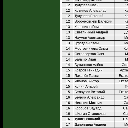
12
Тулупеев Иван
К
12
Козинец Александр
К
12
Тулупеев Евгений
К
12
Воронковский Валерий
К
13
Красников Роман
О
13
Светличный Андрей
Д
13
Наумов Александр
М
13
Груздев Артём
М
14
Мостовникова Ольга
Ко
14
Островерхов Олег
М
14
Балыко Иван
М
14
Бужинская Алёна
Сол
15
Ковров Геннадий
Арха
15
Лихачёв Павел
Екат
15
Иванов Виктор
Екат
15
Конин Андрей
П
15
Белоусов Виталий
Екат
16
Белкин Александр
Са
16
Никитин Михаил
Са
16
Коробов Эдуард
Са
16
Шлегин Станислав
Са
16
Туник Геннадий
Са
17
Даненгирш Андрей
М