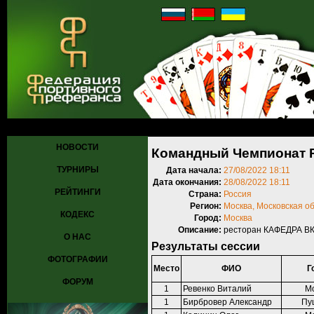
Главная
»
Турниры
»
Прошедшие турниры
»
Турнир №1016
» Кома
НОВОСТИ
Командный Чемпионат Р
ТУРНИРЫ
Дата начала:
27/08/2022 18:11
Дата окончания:
28/08/2022 18:11
РЕЙТИНГИ
Страна:
Россия
Регион:
Москва, Московская о
КОДЕКС
Город:
Москва
Описание:
ресторан КАФЕДРА ВК
О НАС
Результаты сессии
ФОТОГРАФИИ
Место
ФИО
Г
ФОРУМ
1
Ревенко Виталий
М
1
Бирбровер Александр
Пу