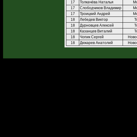
17
Толкачёва Наталья
М
17
Слободчиков Владимир
М
17
Троицкий Андрей
М
18
Лебедев Виктор
Т
18
Дурновцев Алексей
Т
18
Казанцев Виталий
Т
18
Чопик Сергей
Ново
18
Дюкарев Анатолий
Ново