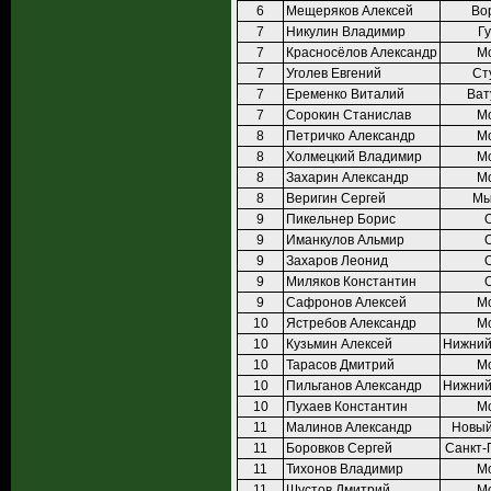
6
Мещеряков Алексей
Во
7
Никулин Владимир
Г
7
Красносёлов Александр
М
7
Уголев Евгений
Ст
7
Еременко Виталий
Ват
7
Сорокин Станислав
М
8
Петричко Александр
М
8
Холмецкий Владимир
М
8
Захарин Александр
М
8
Веригин Сергей
Мы
9
Пикельнер Борис
9
Иманкулов Альмир
9
Захаров Леонид
9
Миляков Константин
9
Сафронов Алексей
М
10
Ястребов Александр
М
10
Кузьмин Алексей
Нижний
10
Тарасов Дмитрий
М
10
Пильганов Александр
Нижний
10
Пухаев Константин
М
11
Малинов Александр
Новый
11
Боровков Сергей
Санкт-
11
Тихонов Владимир
М
11
Шустов Дмитрий
М