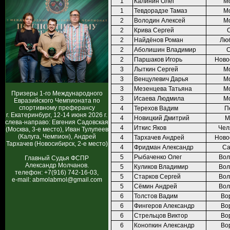
1
Калинин Олег
М
1
Тевдорадзе Тамаз
М
2
Володин Алексей
М
2
Крива Сергей
2
Найдёнов Роман
Лю
2
Аболишин Владимир
С
2
Паршаков Игорь
Ново
3
Лыткин Сергей
М
3
Венцулевич Дарья
М
3
Мезенцева Татьяна
М
Призеры 1-го Международного
3
Исаева Людмила
М
Евразийского Чемпионата по
спортивному преферансу
4
Терехов Вадим
П
г. Екатеринбург, 12-14 июня 2026 г.
4
Новицкий Дмитрий
М
слева-направо: Евгения Садовская
4
Иткис Яков
Чел
(Москва, 3-е место), Иван Тулупеев
(Калуга, Чемпион), Андрей
4
Тархачев Андрей
Ново
Тархачев (Новосибирск, 2-е место)
4
Фридман Александр
Са
5
Рыбаченко Олег
Вол
Главный Судья ФСПР
Александр Молчанов.
5
Куликов Владимир
Вол
телефон: +7(916) 742-16-03,
5
Старков Сергей
Вол
e-mail: abmolabmol@gmail.com
5
Сёмин Андрей
Вол
6
Толстов Вадим
Во
6
Фингеров Александр
Во
6
Стрельцов Виктор
Во
6
Конопкин Александр
Во