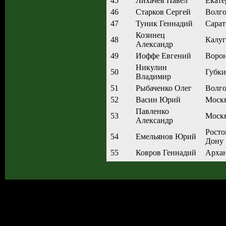
45
Лихачёв Павел
Екате
46
Старков Сергей
Волго
47
Туник Геннадий
Сарат
Козинец
48
Калуг
Александр
49
Иоффе Евгений
Воро
Никулин
50
Губк
Владимир
51
Рыбаченко Олег
Волго
52
Васин Юрий
Моск
Павленко
53
Моск
Александр
Росто
54
Емельянов Юрий
Дону
55
Ковров Геннадий
Архан