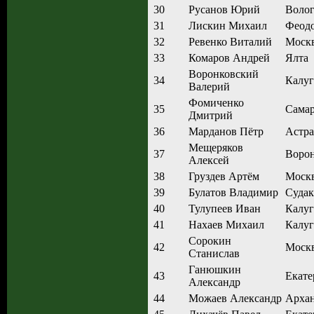
30
Русанов Юрий
Волог
31
Лискин Михаил
Феод
32
Ревенко Виталий
Моск
33
Комаров Андрей
Ялта
Воронковский
34
Калуг
Валерий
Фомиченко
35
Сама
Дмитрий
36
Марданов Пётр
Астра
Мещеряков
37
Воро
Алексей
38
Груздев Артём
Моск
39
Булатов Владимир
Судак
40
Тулупеев Иван
Калуг
41
Нахаев Михаил
Калуг
Сорокин
42
Моск
Станислав
Ганюшкин
43
Екате
Александр
44
Можаев Александр
Архан