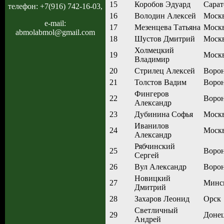
15
Коробов Эдуард
Сарат
телефон: +7(916) 742-16-03,
16
Володин Алексей
Моск
e-mail:
17
Мезенцева Татьяна
Моск
abmolabmol@gmail.com
18
Шустов Дмитрий
Моск
Холмецкий
19
Моск
Владимир
20
Стрилец Алексей
Воро
21
Толстов Вадим
Воро
Фингеров
22
Воро
Александр
23
Дубинина Софья
Моск
Иванилов
24
Моск
Александр
Рябчинский
25
Воро
Сергей
26
Вул Александр
Воро
Новицкий
27
Минс
Дмитрий
28
Захаров Леонид
Орск
Светличный
29
Доне
Андрей