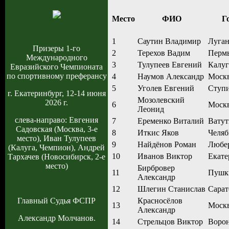
Место
ФИО
Г
1
Саутин Владимир
Луган
Призеры 1-го
2
Терехов Вадим
Перм
Международного
3
Тулупеев Евгений
Калуг
Евразийского Чемпионата
по спортивному преферансу
4
Наумов Александр
Моск
5
Уголев Евгений
Ступ
г. Екатеринбург, 12-14 июня
Мозолевский
2026 г.
6
Моск
Леонид
слева-направо: Евгения
7
Еременко Виталий
Вату
Садовская (Москва, 3-е
8
Иткис Яков
Челяб
место), Иван Тулупеев
9
Найдёнов Роман
Любе
(Калуга, Чемпион), Андрей
10
Иванов Виктор
Екате
Тархачев (Новосибирск, 2-е
место)
Бирбровер
11
Пушк
Александр
12
Шлегин Станислав
Сарат
Главный Судья ФСПР
Красносёлов
13
Моск
Александр
Александр Молчанов.
14
Стрельцов Виктор
Воро