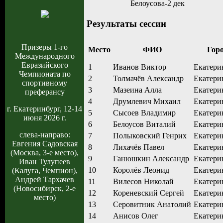
Белоусова-2 дек
Результаты сессии
Призеры 1-го
Место
ФИО
Гор
Международного
Евразийского
1
Иванов Виктор
Екатери
Чемпионата по
2
Толмачёв Александр
Екатери
спортивному
3
Мазеина Алла
Екатери
преферансу
4
Друмлевич Михаил
Екатери
г. Екатеринбург, 12-14
5
Сысоев Владимир
Екатери
июня 2026 г.
6
Белоусов Виталий
Екатери
слева-направо:
7
Полыковский Генрих
Екатери
Евгения Садовская
8
Лихачёв Павел
Екатери
(Москва, 3-е место),
9
Ганюшкин Александр
Екатери
Иван Тулупеев
10
Королёв Леонид
Екатери
(Калуга, Чемпион),
Андрей Тархачев
11
Вилесов Николай
Екатери
(Новосибирск, 2-е
12
Кореневский Сергей
Екатери
место)
13
Серовитник Анатолий
Екатери
14
Анисов Олег
Екатери