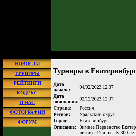
Главная
»
Турниры
»
Прошедшие турниры
»
Турнир №1058
» Турниры в 
НОВОСТИ
Турниры в Екатеринбурге
ТУРНИРЫ
РЕЙТИНГИ
Дата
04/02/2023 12:37
начала:
КОДЕКС
Дата
02/12/2023 12:37
окончания:
О НАС
Страна:
Россия
ФОТОГРАФИИ
Регион:
Уральский округ
Город:
Екатеринбург
ФОРУМ
Описание:
Зимнее Первенство Екатери
летие) - 15 июля, К 300-л