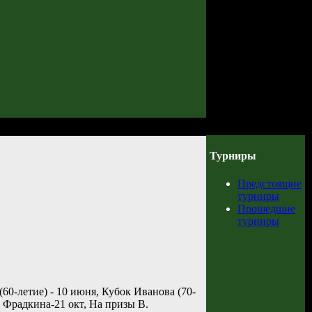
Турниры
Предстоящие
турниры
Прошедшие
турниры
(60-летие) - 10 июня, Кубок Иванова (70-
а Фрадкина-21 окт, На призы В.