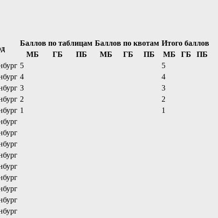
Баллов по таблицам
Баллов по квотам
Итого баллов
од
МБ
ГБ
ПБ
МБ
ГБ
ПБ
МБ
ГБ
ПБ
нбург
5
5
нбург
4
4
нбург
3
3
нбург
2
2
нбург
1
1
нбург
нбург
нбург
нбург
нбург
нбург
нбург
нбург
нбург