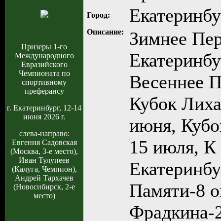
Екатеринбу
Город:
Описание:
Зимнее Пер
Призеры 1-го
Екатеринбур
Международного
Евразийского
Чемпионата по
Весеннее П
спортивному
преферансу
Кубок Лихач
г. Екатеринбург, 12-14
июня 2026 г.
июня, Кубо
слева-направо:
15 июля, К
Евгения Садовская
(Москва, 3-е место),
Иван Тулупеев
Екатеринбу
(Калуга, Чемпион),
Андрей Тархачев
Памяти-8 о
(Новосибирск, 2-е
место)
Фрадкина-2