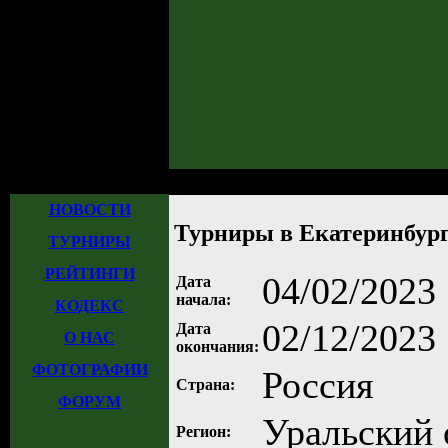
Главная
»
Турниры
»
Прошедшие турниры
»
Турнир №1058
» Турниры в 
НОВОСТИ
Турниры в Екатеринбурге
ТУРНИРЫ
РЕЙТИНГИ
04/02/2023
Дата
начала:
КОДЕКС
02/12/2023
Дата
О НАС
окончания:
ФОТОГРАФИИ
Россия
Страна:
ФОРУМ
Уральский 
Регион: