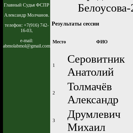
Белоусова-
Главный Судья ФСПР
Александр Молчанов.
Результаты сессии
телефон: +7(916) 742-
16-03,
e-mail:
Место
ФИО
abmolabmol@gmail.com
Серовитник
1
Анатолий
Толмачёв
2
Александр
Друмлевич
3
Михаил