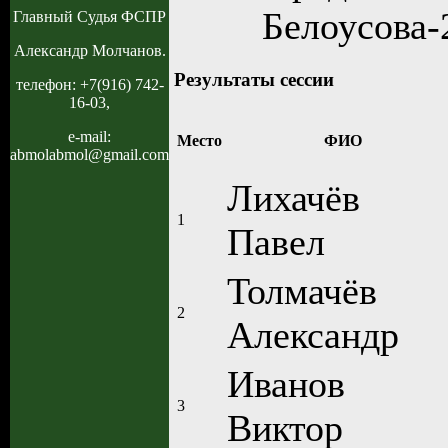
Белоусова-
Главный Судья ФСПР
Александр Молчанов.
Результаты сессии
телефон: +7(916) 742-
16-03,
e-mail:
Место
ФИО
abmolabmol@gmail.com
Лихачёв
1
Павел
Толмачёв
2
Александр
Иванов
3
Виктор