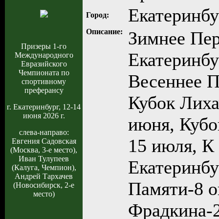
Екатеринбу
Город:
Описание:
Зимнее Пер
Призеры 1-го
Екатеринбур
Международного
Евразийского
Чемпионата по
Весеннее П
спортивному
преферансу
Кубок Лихач
г. Екатеринбург, 12-14
июня 2026 г.
июня, Кубо
слева-направо:
15 июля, К
Евгения Садовская
(Москва, 3-е место),
Иван Тулупеев
Екатеринбу
(Калуга, Чемпион),
Андрей Тархачев
Памяти-8 о
(Новосибирск, 2-е
место)
Фрадкина-2