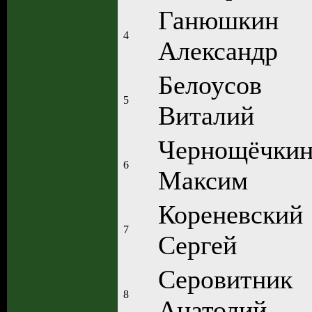
Ганюшкин
4
Александр
Белоусов
5
Виталий
Чернощёчки
6
Максим
Кореневский
7
Сергей
Серовитник
8
Анатолий