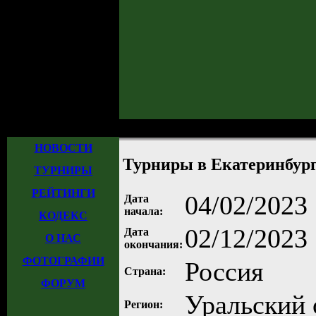
Главная
»
Турниры
»
Прошедшие турниры
»
Турнир №1058
» Турниры в 
НОВОСТИ
Турниры в Екатеринбурге
ТУРНИРЫ
РЕЙТИНГИ
04/02/2023
Дата
начала:
КОДЕКС
02/12/2023
Дата
О НАС
окончания:
ФОТОГРАФИИ
Россия
Страна:
ФОРУМ
Уральский 
Регион: