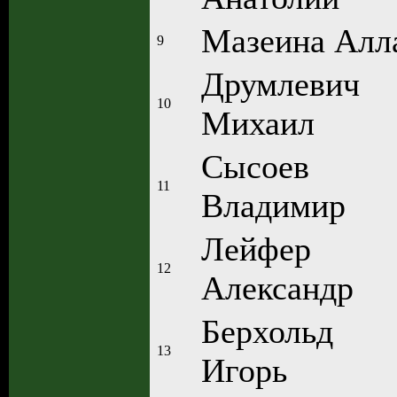
Мазеина Алл
9
Друмлевич
10
Михаил
Сысоев
11
Владимир
Лейфер
12
Александр
Берхольд
13
Игорь