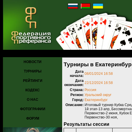
Главная
»
Турниры
»
Прошедшие турниры
»
Турнир №1103
» Турни
НОВОСТИ
Турниры в Екатеринбург
ТУРНИРЫ
Дата
08/01/2024 16:58
начала:
РЕЙТИНГИ
Дата
22/12/2024 16:58
окончания:
Страна:
Россия
КОДЕКС
Регион:
Уральский округ
О НАС
Город:
Екатеринбург
Описание:
Итоговый турнир Кубка Сред
ФОТОГРАФИИ
1й этап-13 апр, Бессмертн
Первенство-2 июня, Кубок Е
Первенство-30 ноя,
ФОРУМ
Результаты сессии