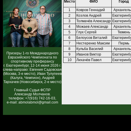
Место
ФИО
Город
1
Ковров Геннадий
Архангель
2
Козлов Андрей
Екатеринб
3
Толмачёв Александр
Екатеринб
4
Можаев Александр
Архангель
5
Глух Сергей
Тюмень
6
Белоусов Виталий
Екатеринб
7
Нестеренко Максим
Пермь
8
Кульба Василий
Архангель
Призеры 1-го Международного
9
Иванов Виктор
Екатеринб
Евразийского Чемпионата по
10
Лихачёв Павел
Екатеринб
спортивному преферансу
г. Екатеринбург, 12-14 июня 2026 г.
слева-направо: Евгения Садовская
(Москва, 3-е место), Иван Тулупеев
(Калуга, Чемпион), Андрей
Тархачев (Новосибирск, 2-е место)
Главный Судья ФСПР
Александр Молчанов.
телефон: +7(916) 742-16-03,
e-mail: abmolabmol@gmail.com