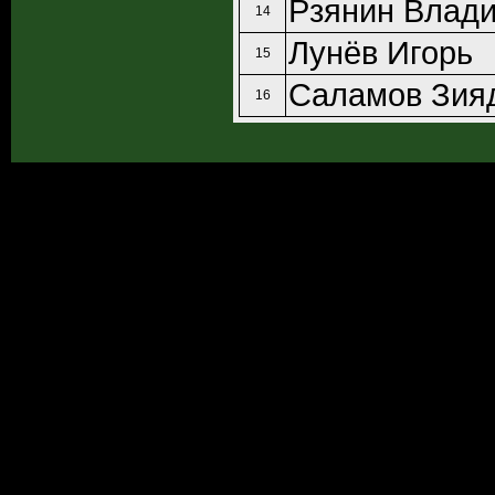
Рзянин Влад
14
Лунёв Игорь
15
Саламов Зия
16