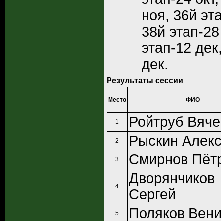
ноя, 36й эт
38й этап-28
этап-12 дек
дек.
Результаты сессии
Место
ФИО
Ройтруб Вяче
1
Рыскин Алек
2
Смирнов Пёт
3
Дворянчиков
4
Сергей
Поляков Вен
5