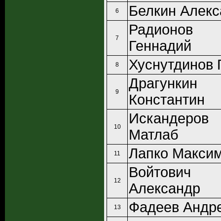
Белкин Алекс
6
Радионов
7
Геннадий
Хуснутдинов 
8
Драгункин
9
Константин
Искандеров
10
Матлаб
Лапко Макси
11
Войтович
12
Александр
Фадеев Андр
13