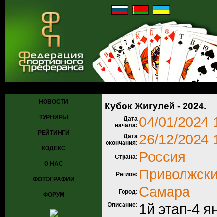
Главная
»
Турниры
»
Прошедшие турниры
»
Турнир №1112
» Кубок
НОВОСТИ
Кубок Жигулей - 2024.
ТУРНИРЫ
04/01/2024 
Дата
начала:
РЕЙТИНГИ
26/12/2024 
Дата
окончания:
КОДЕКС
Россия
Страна:
О НАС
Приволжски
Регион:
ФОТОГРАФИИ
Самара
Город:
ФОРУМ
Описание:
1й этап-4 ян