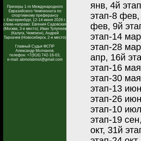
янв, 4й эта
Призеры 1-го Международного
Евразийского Чемпионата по
этап-8 фев,
спортивному преферансу
г. Екатеринбург, 12-14 июня 2026 г.
фев, 9й эта
слева-направо: Евгения Садовская
(Москва, 3-е место), Иван Тулупеев
(Калуга, Чемпион), Андрей
этап-14 мар
Тархачев (Новосибирск, 2-е место)
этап-28 мар
Главный Судья ФСПР
Александр Молчанов.
апр, 16й эт
телефон: +7(916) 742-16-03,
e-mail: abmolabmol@gmail.com
этап-16 мая
этап-30 мая
этап-13 июн
этап-26 июн
этап-10 июл
этап-19 сен
окт, 31й эта
этап-24 окт,