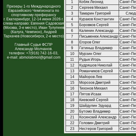
1
Кобяк Леонид
Санкт-Пе
Призеры 1-го Международного
2
Сергеев Михаил
Санкт-Пе
Евразийского Чемпионата по
3
Тамарин Григорий
Слюд
спортивному преферансу
г. Екатеринбург, 12-14 июня 2026 г.
4
Кураков Константин
Санкт-Пе
слева-направо: Евгения Садовская
5
Боровков Сергей
Санкт-Пе
(Москва, 3-е место), Иван Тулупеев
6
Калинин Александр
Санкт-Пе
(Калуга, Чемпион), Андрей
Тархачев (Новосибирск, 2-е место)
7
Письменюк Александр
Санкт-Пе
8
Егоров Олег
Санкт-Пе
Главный Судья ФСПР
9
Гатиньш Владимир
Санкт-Пе
Александр Молчанов.
телефон: +7(916) 742-16-03,
10
Мурзин Олег
Санкт-Пе
e-mail: abmolabmol@gmail.com
11
Рудык Игорь
Санкт-Пе
12
Кудряшов Николай
Санкт-Пе
13
Романчиков Сергей
Санкт-Пе
14
Майоров Лев
Санкт-Пе
15
Морозов Дмитрий
Санкт-Пе
16
Тихонов Михаил
Санкт-Пе
17
Пятов Исаак
Санкт-Пе
18
Киевский Сергей
Санкт-Пе
19
Шайдулин Эдуард
Санкт-Пе
20
Бутомо Владимир
Санкт-Пе
21
Косинский Александр
Санкт-Пе
22
Головин Дмитрий
Санкт-Пе
23
Нестеров Григорий
Санкт-Пе