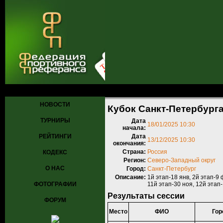
Главная
»
Турниры
»
Прошедшие турниры
»
Турнир №1169
» Кубок
НОВОСТИ
Кубок Санкт-Петербурга 
ТУРНИРЫ
Дата
18/01/2025 10:30
начала:
РЕЙТИНГИ
Дата
13/12/2025 10:30
окончания:
Страна:
Россия
КОДЕКС
Регион:
Северо-Западный округ
О НАС
Город:
Санкт-Петербург
Описание:
1й этап-18 янв, 2й этап-9 
ФОТОГРАФИИ
11й этап-30 ноя, 12й этап
Результаты сессии
ФОРУМ
Место
ФИО
Гор