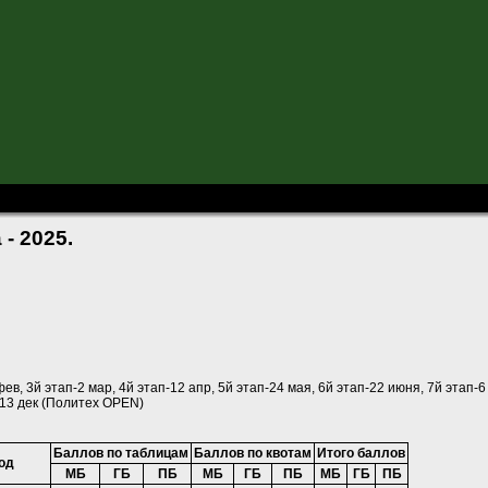
 Санкт-Петербурга - 2025.
- 2025.
фев, 3й этап-2 мар, 4й этап-12 апр, 5й этап-24 мая, 6й этап-22 июня, 7й этап-6 
-13 дек (Политех OPEN)
Баллов по таблицам
Баллов по квотам
Итого баллов
од
МБ
ГБ
ПБ
МБ
ГБ
ПБ
МБ
ГБ
ПБ