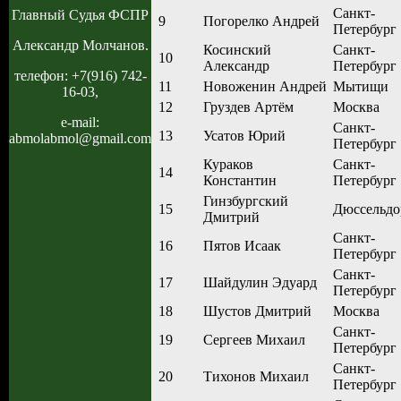
Санкт-
Главный Судья ФСПР
9
Погорелко Андрей
Петербург
Александр Молчанов.
Косинский
Санкт-
10
Александр
Петербург
телефон: +7(916) 742-
11
Новоженин Андрей
Мытищи
16-03,
12
Груздев Артём
Москва
e-mail:
Санкт-
13
Усатов Юрий
abmolabmol@gmail.com
Петербург
Кураков
Санкт-
14
Константин
Петербург
Гинзбургский
15
Дюссельд
Дмитрий
Санкт-
16
Пятов Исаак
Петербург
Санкт-
17
Шайдулин Эдуард
Петербург
18
Шустов Дмитрий
Москва
Санкт-
19
Сергеев Михаил
Петербург
Санкт-
20
Тихонов Михаил
Петербург