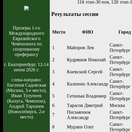
11й этап-30 ноя, 12й этап
Результаты сессии
Призеры 1-го
Место
ФИО
Город
Международного
Евразийского
Чемпионата по
Санкт-
1
Майоров Лев
спортивному
Петербург
преферансу
Санкт-
2
Кудряшов Николай
Петербург
г. Екатеринбург, 12-14
Санкт-
июня 2026 г.
3
Киевский Сергей
Петербург
слева-направо:
Санкт-
4
Калинин Александр
Евгения Садовская
Петербург
(Москва, 3-е место),
Санкт-
Иван Тулупеев
5
Гатиньш Владимир
Петербург
(Калуга, Чемпион),
6
Тарасов Дмитрий
Москва
Андрей Тархачев
(Новосибирск, 2-е
Письменюк
Санкт-
7
место)
Александр
Петербург
Санкт-
8
Мурзин Олег
Петербург