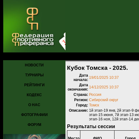
Главная
»
Турниры
»
Прошедшие турниры
»
Турнир №1171
» Кубок
НОВОСТИ
Кубок Томска - 2025.
ТУРНИРЫ
Дата
19/01/2025 10:37
начала:
РЕЙТИНГИ
Дата
14/12/2025 10:37
окончания:
Страна:
Россия
КОДЕКС
Регион:
Сибирский округ
О НАС
Город:
Томск
Описание:
1й этап-19 янв, 2й этап-9 фе
ФОТОГРАФИИ
этап-15 июня, 7й этап-13 июл
этап-16 ноя, 12й этап-14 де
ФОРУМ
Результаты сессии
Место
ФИО
Город