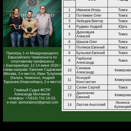
1
Иванков Игорь
Томск
2
Потёмкин Олег
Томск
3
Лебедев Виктор
Томск
4
Рудман Андрей
Юрга
Дурновцев
5
Томск
Алексей
6
Шашов Олег
Томск
7
Поляков Евгений
Томск
8
Булычев Евгений
Томск
Призеры 1-го Международного
Евразийского Чемпионата по
Гарбузов
9
Томск
спортивному преферансу
Александр
г. Екатеринбург, 12-14 июня 2026 г.
Синяков
слева-направо: Евгения Садовская
10
Кемерово
Александр
(Москва, 3-е место), Иван Тулупеев
(Калуга, Чемпион), Андрей
Козодой
11
Кемерово
Тархачев (Новосибирск, 2-е место)
Константин
12
Силин Сергей
Томск
Главный Судья ФСПР
Даниленко
Александр Молчанов.
13
Кемерово
Евгений
телефон: +7(916) 742-16-03,
e-mail: abmolabmol@gmail.com
Ленинск-
14
Лаптев Анатолий
Кузнецки