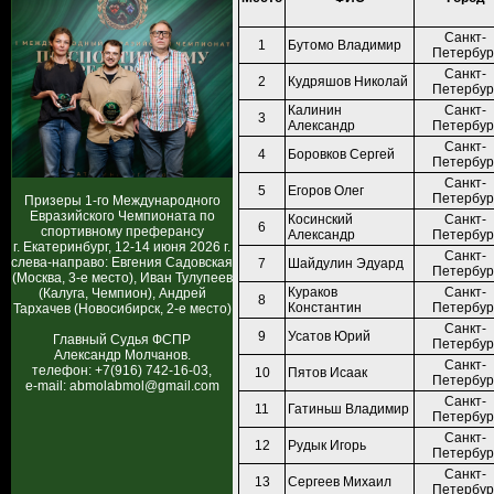
Санкт-
1
Бутомо Владимир
Петербур
Санкт-
2
Кудряшов Николай
Петербур
Калинин
Санкт-
3
Александр
Петербур
Санкт-
4
Боровков Сергей
Петербур
Санкт-
5
Егоров Олег
Петербур
Призеры 1-го Международного
Евразийского Чемпионата по
Косинский
Санкт-
6
спортивному преферансу
Александр
Петербур
г. Екатеринбург, 12-14 июня 2026 г.
Санкт-
слева-направо: Евгения Садовская
7
Шайдулин Эдуард
Петербур
(Москва, 3-е место), Иван Тулупеев
Кураков
Санкт-
(Калуга, Чемпион), Андрей
8
Константин
Петербур
Тархачев (Новосибирск, 2-е место)
Санкт-
9
Усатов Юрий
Главный Судья ФСПР
Петербур
Александр Молчанов.
Санкт-
телефон: +7(916) 742-16-03,
10
Пятов Исаак
Петербур
e-mail: abmolabmol@gmail.com
Санкт-
11
Гатиньш Владимир
Петербур
Санкт-
12
Рудык Игорь
Петербур
Санкт-
13
Сергеев Михаил
Петербур