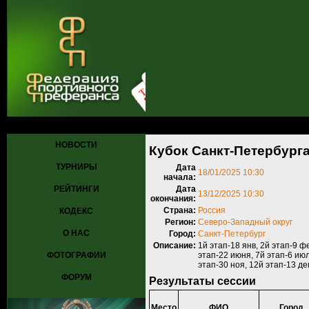
Главная
»
Турниры
»
Прошедшие турниры
»
Турнир №1169
» Кубок
НОВОСТИ
Кубок Санкт-Петербурга 
ТУРНИРЫ
Дата
18/01/2025 10:30
начала:
РЕЙТИНГИ
Дата
13/12/2025 10:30
окончания:
Страна:
Россия
КОДЕКС
Регион:
Северо-Западный округ
О НАС
Город:
Санкт-Петербург
Описание:
1й этап-18 янв, 2й этап-9 фе
ФОТОГРАФИИ
этап-22 июня, 7й этап-6 июля
этап-30 ноя, 12й этап-13 д
ФОРУМ
Результаты сессии
Место
ФИО
Город