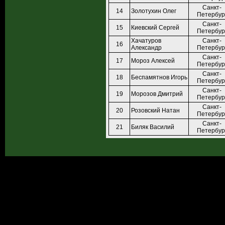
Санкт-
14
Золотухин Олег
Петербур
Санкт-
15
Киевский Сергей
Петербур
Хачатуров
Санкт-
16
Александр
Петербур
Санкт-
17
Мороз Алексей
Петербур
Санкт-
18
Беспамятнов Игорь
Петербур
Санкт-
19
Морозов Дмитрий
Петербур
Санкт-
20
Розовский Натан
Петербур
Санкт-
21
Биляк Василий
Петербур