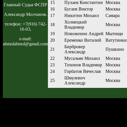
15
Пухаев Константин
Москва
Главный Судья ФСПР
16
Бугаев Виктор
Москва
Александр Молчанов.
17
Никитин Михаил
Самара
Холмецкий
телефон: +7(916) 742-
18
Москва
Владимир
16-03,
19
Новоженин Андрей
Мытищи
e-mail:
20
Еременко Виталий
Ватутинки
abmolabmol@gmail.com
Бирбровер
21
Пушкино
Александр
22
Мусальян Михаил
Москва
23
Тихонов Владимир
Москва
24
Горбатов Вячеслав
Москва
Шмулевич
25
Москва
Александр