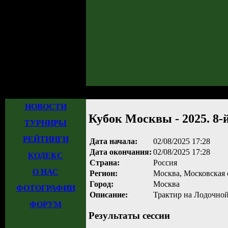
Главная
»
Турниры
»
Прошедшие турниры
»
Турнир №1208
» Кубок Москв
НОВОСТИ
Кубок Москвы - 2025. 8-й
ТУРНИРЫ
РЕЙТИНГИ
Дата начала:
02/08/2025 17:28
Дата окончания:
02/08/2025 17:28
КОДЕКС
Страна:
Россия
О НАС
Регион:
Москва, Московская 
Город:
Москва
ФОТОГРАФИИ
Описание:
Трактир на Лодочной,
ФОРУМ
Результаты сессии