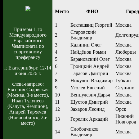
Место
ФИО
Город
1
Бекташянц Георгий
Москва
Призеры 1-го
Старовский
Международного
2
Долгопру
Владимир
Евразийского
3
Калинин Олег
Москва
Чемпионата по
спортивному
4
Найдёнов Роман
Люберцы
преферансу
5
Барановский Олег
Москва
6
Троицкий Андрей
Москва
г. Екатеринбург, 12-14
июня 2026 г.
7
Тарасов Дмитрий
Москва
8
Никулин Владимир
Губкин
слева-направо:
9
Уголев Евгений
Ступино
Евгения Садовская
10
Венцулевич Дарья
Москва
(Москва, 3-е место),
Иван Тулупеев
11
Шустов Дмитрий
Москва
(Калуга, Чемпион),
12
Захаров Леонид
Орск
Андрей Тархачев
Нижний
(Новосибирск, 2-е
13
Горелик Аркадий
Новгород
место)
Слободчиков
14
Москва
Владимир