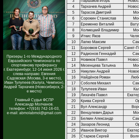
3
Паршаков Игорь
Новос
4
Тархачев Андрей
Новос
5
Тарасов Дмитрий
Мо
6
Сорокин Станислав
Мо
7
Еременко Виталий
Вату
8
Холмецкий Владимир
Мо
9
Иткис Яков
Челя
10
Лапко Максим
Са
11
Боровков Сергей
Санкт-П
12
Радионов Геннадий
Са
Призеры 1-го Международного
13
Новиков Павел
Новос
Евразийского Чемпионата по
спортивному преферансу
14
Мезенцева Татьяна
Мо
г. Екатеринбург, 12-14 июня 2026 г.
15
Никулин Андрей
Новок
слева-направо: Евгения
16
Найдёнов Роман
Люб
Садовская (Москва, 3-е место),
Иван Тулупеев (Калуга, Чемпион),
17
Соболев Михаил
Са
Андрей Тархачев (Новосибирск, 2-
18
Тулупеев Иван
Ка
е место)
19
Лихачёв Павел
Екате
Главный Судья ФСПР
20
Крива Сергей
О
Александр Молчанов.
21
Вул Александр
Вор
телефон: +7(916) 742-16-03,
22
Венцулевич Дарья
Мо
e-mail: abmolabmol@gmail.com
23
Белкин Александр
Са
24
Захаров Леонид
О
25
Иванов Виктор
Екате
26
Старков Сергей
Волг