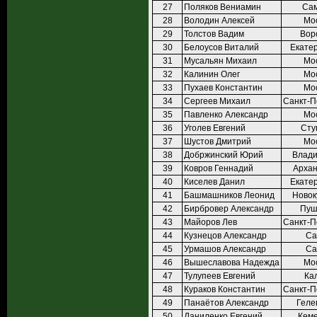
27
Поляков Вениамин
Са
28
Володин Алексей
Мо
29
Толстов Вадим
Вор
30
Белоусов Виталий
Екате
31
Мусальян Михаил
Мо
32
Калинин Олег
Мо
33
Пухаев Константин
Мо
34
Сергеев Михаил
Санкт-П
35
Павленко Александр
Мо
36
Уголев Евгений
Сту
37
Шустов Дмитрий
Мо
38
Добржинский Юрий
Влади
39
Ковров Геннадий
Архан
40
Киселев Данил
Екате
41
Башмашников Леонид
Новок
42
Бирбровер Александр
Пуш
43
Майоров Лев
Санкт-П
44
Кузнецов Александр
Са
45
Урмашов Александр
Са
46
Вышеславова Надежда
Мо
47
Тулупеев Евгений
Ка
48
Кураков Константин
Санкт-П
49
Панаётов Александр
Геле
50
Даниленко Евгений
Кем