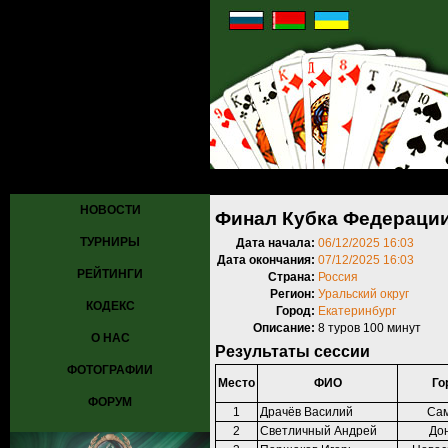
Главная
»
Турниры
»
Прошедшие турниры
»
Турнир №1226
» Финал
НОВОСТИ
Финал Кубка Федерации
ТУРНИРЫ
Дата начала:
06/12/2025 16:03
Дата окончания:
07/12/2025 16:03
РЕЙТИНГИ
Страна:
Россия
Регион:
Уральский округ
КОДЕКС
Город:
Екатеринбург
Описание:
8 туров 100 минут
О НАС
Результаты сессии
ФОТОГРАФИИ
Место
ФИО
Го
ФОРУМ
1
Драчёв Василий
Са
2
Светличный Андрей
До