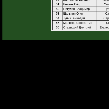
51
Беляев Пётр
Са
52
Никулин Владимир
Гу
53
Шульпин Олег
Са
54
Туник Геннадий
Сар
55
Миляков Константин
О
56
Ставицкий Дмитрий
Екате