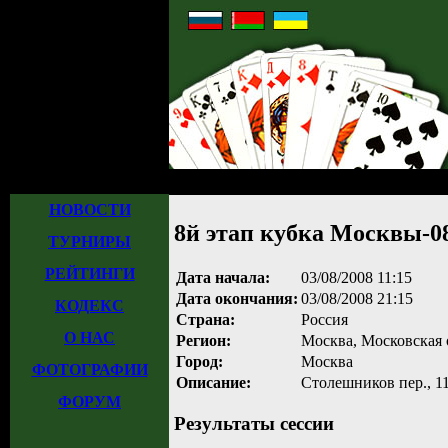
Главная
»
Турниры
»
Прошедшие турниры
»
Турнир №150
» 8й этап куб
НОВОСТИ
8й этап кубка Москвы-0
ТУРНИРЫ
РЕЙТИНГИ
Дата начала:
03/08/2008 11:15
Дата окончания:
03/08/2008 21:15
КОДЕКС
Страна:
Россия
О НАС
Регион:
Москва, Московская 
Город:
Москва
ФОТОГРАФИИ
Описание:
Столешников пер., 11
ФОРУМ
Результаты сессии