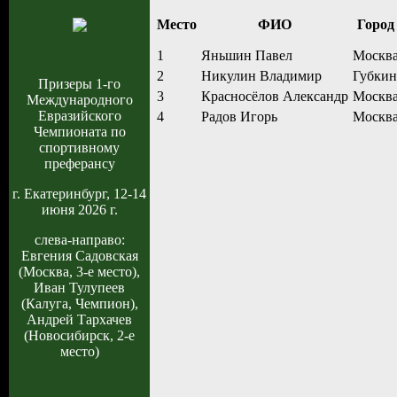
Место
ФИО
Город
1
Яньшин Павел
Москв
2
Никулин Владимир
Губкин
Призеры 1-го
3
Красносёлов Александр
Москв
Международного
Евразийского
4
Радов Игорь
Москв
Чемпионата по
спортивному
преферансу
г. Екатеринбург, 12-14
июня 2026 г.
слева-направо:
Евгения Садовская
(Москва, 3-е место),
Иван Тулупеев
(Калуга, Чемпион),
Андрей Тархачев
(Новосибирск, 2-е
место)