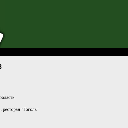
ка Москвы-08
8
область
, ресторан "Гоголь"