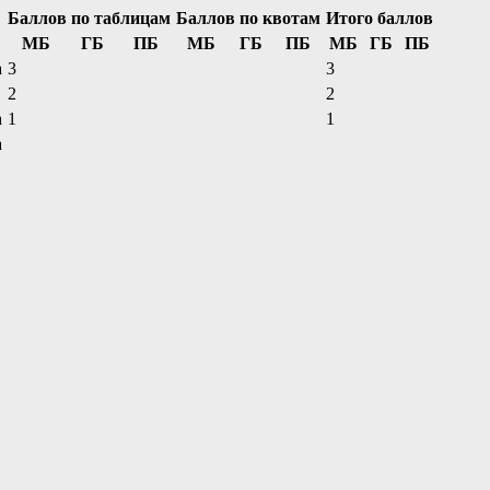
Баллов по таблицам
Баллов по квотам
Итого баллов
МБ
ГБ
ПБ
МБ
ГБ
ПБ
МБ
ГБ
ПБ
а
3
3
2
2
а
1
1
а