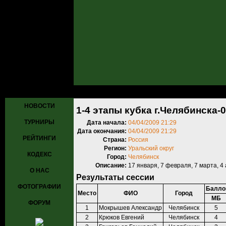
Главная
»
Турниры
»
Прошедшие турниры
»
Турнир №197
» 1-4 эт
НОВОСТИ
1-4 этапы кубка г.Челябинска-
ТУРНИРЫ
Дата начала:
04/04/2009 21:29
Дата окончания:
04/04/2009 21:29
РЕЙТИНГИ
Страна:
Россия
Регион:
Уральский округ
КОДЕКС
Город:
Челябинск
Описание:
17 января, 7 февраля, 7 марта, 4
О НАС
Результаты сессии
ФОТОГРАФИИ
Балло
Место
ФИО
Город
МБ
ФОРУМ
1
Мокрышев Александр
Челябинск
5
2
Крюков Евгений
Челябинск
4