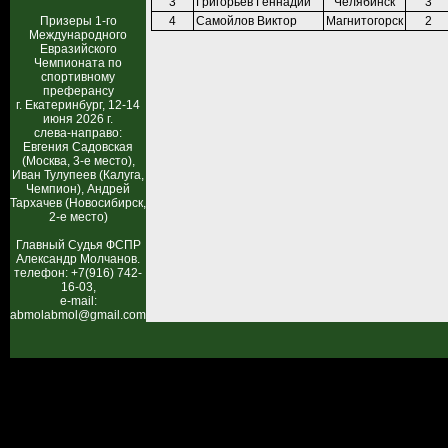
3
Григорьев Геннадий
Челябинск
3
Призеры 1-го
4
Самойлов Виктор
Магнитогорск
2
Международного
Евразийского
Чемпионата по
спортивному
преферансу
г. Екатеринбург, 12-14
июня 2026 г.
слева-направо:
Евгения Садовская
(Москва, 3-е место),
Иван Тулупеев (Калуга,
Чемпион), Андрей
Тархачев (Новосибирск,
2-е место)
Главный Судья ФСПР
Александр Молчанов.
телефон: +7(916) 742-
16-03,
e-mail:
abmolabmol@gmail.com