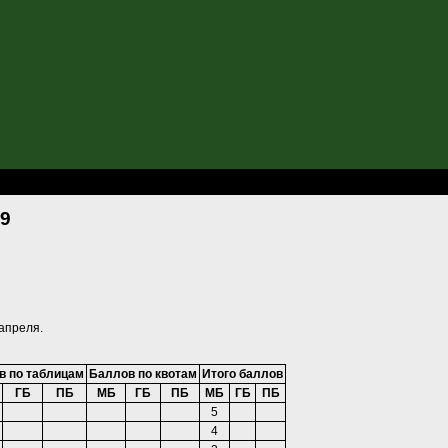
апы кубка г.Челябинска-09
09
 апреля.
в по таблицам
Баллов по квотам
Итого баллов
ГБ
ПБ
МБ
ГБ
ПБ
МБ
ГБ
ПБ
5
4