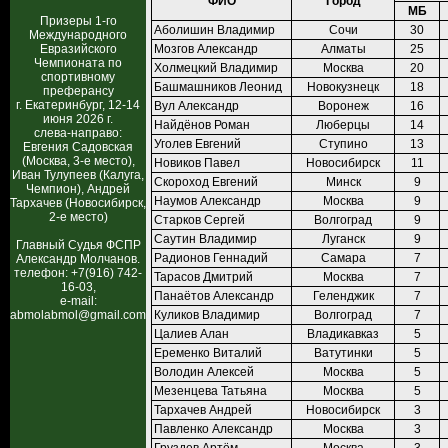
ФИО
Город
МБ
Призеры 1-го
Аболишин Владимир
Сочи
30
Международного
Евразийского
Мозгов Александр
Алматы
25
Чемпионата по
Холмецкий Владимир
Москва
20
спортивному
Башмашников Леонид
Новокузнецк
18
преферансу
г. Екатеринбург, 12-14
Вул Александр
Воронеж
16
июня 2026 г.
Найдёнов Роман
Люберцы
14
слева-направо:
Уголев Евгений
Ступино
13
Евгения Садовская
(Москва, 3-е место),
Новиков Павел
Новосибирск
11
Иван Тулупеев (Калуга,
Скороход Евгений
Минск
9
Чемпион), Андрей
Наумов Александр
Москва
9
Тархачев (Новосибирск,
2-е место)
Старков Сергей
Волгоград
9
Саутин Владимир
Луганск
9
Главный Судья ФСПР
Радионов Геннадий
Самара
7
Александр Молчанов.
телефон: +7(916) 742-
Тарасов Дмитрий
Москва
7
16-03,
Панаётов Александр
Геленджик
7
e-mail:
abmolabmol@gmail.com
Куликов Владимир
Волгоград
7
Цалиев Алан
Владикавказ
5
Еременко Виталий
Ватутинки
5
Володин Алексей
Москва
5
Мезенцева Татьяна
Москва
5
Тархачев Андрей
Новосибирск
3
Павленко Александр
Москва
3