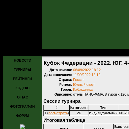
Главная
»
Турниры
»
Прошедшие турниры
» Кубок Федерации - 202
НОВОСТИ
Кубок Федерации - 2022. ЮГ. 4-
ТУРНИРЫ
Дата начала:
08/09/2022 18:12
Дата окончания:
11/09/2022 18:12
РЕЙТИНГИ
Страна:
Россия
Регион:
Южный округ
КОДЕКС
Город:
Кабардинка
Описание:
отель ПАНОРАМА, 8 туров х 120 
О НАС
Сессии турнира
ФОТОГРАФИИ
#
Категория
Тип
1 (
посмотреть
)
2К
Индивидуальный
КФ-20
ФОРУМ
Итоговая таблица
Баллов 