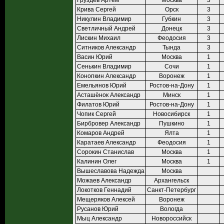
Груздев Артём
Москва
3
Крива Сергей
Орск
3
Никулин Владимир
Губкин
3
Светличный Андрей
Донецк
3
Лискин Михаил
Феодосия
3
Ситников Александр
Тында
3
Васин Юрий
Москва
1
Сенькин Владимир
Сочи
1
Конопкин Александр
Воронеж
1
Емельянов Юрий
Ростов-на-Дону
1
Асташёнок Александр
Минск
1
Филатов Юрий
Ростов-на-Дону
1
Чопик Сергей
Новосибирск
1
Бирбровер Александр
Пушкино
1
Комаров Андрей
Ялта
1
Каратаев Александр
Феодосия
1
Сорокин Станислав
Москва
1
Калинин Олег
Москва
1
Вышеславова Надежда
Москва
Можаев Александр
Архангельск
Локотков Геннадий
Санкт-Петербург
Мещеряков Алексей
Воронеж
Русанов Юрий
Вологда
Мыц Александр
Новороссийск