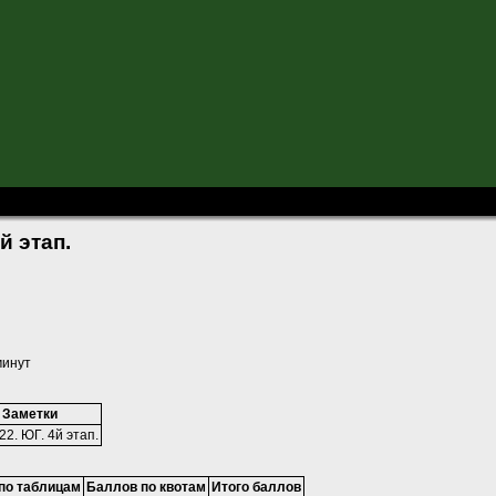
2. ЮГ. 4-й этап.
й этап.
минут
Заметки
22. ЮГ. 4й этап.
по таблицам
Баллов по квотам
Итого баллов