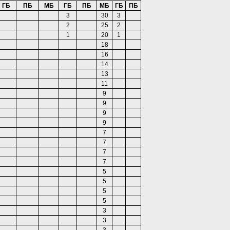
ГБ
ПБ
МБ
ГБ
ПБ
МБ
ГБ
ПБ
3
30
3
2
25
2
1
20
1
18
16
14
13
11
9
9
9
9
7
7
7
7
5
5
5
5
3
3