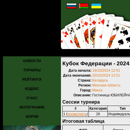
Главная
»
Турниры
»
Прошедшие турниры
» Кубок Федерации - 20
НОВОСТИ
Кубок Федерации - 2024
ТУРНИРЫ
Дата начала:
19/10/2024 12:51
Дата окончания:
20/10/2024 12:51
РЕЙТИНГИ
Страна:
Беларусь
Регион:
Минская область
КОДЕКС
Город:
Минск
Описание:
Гостиница ЮБИЛЕЙНАЯ,
О НАС
Сессии турнира
ФОТОГРАФИИ
#
Категория
Тип
1 (
посмотреть
)
2К
Индивидуал
ФОРУМ
Итоговая таблица