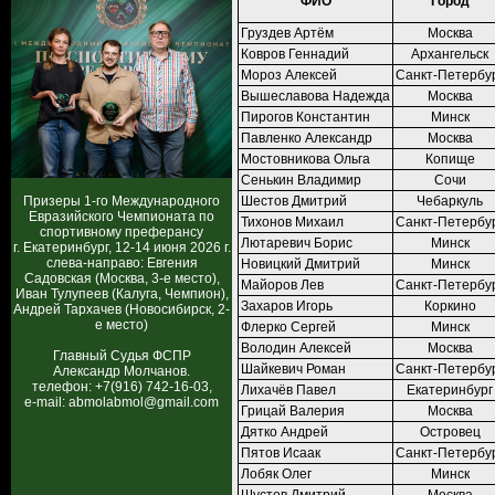
ФИО
Город
Груздев Артём
Москва
Ковров Геннадий
Архангельск
Мороз Алексей
Санкт-Петербу
Вышеславова Надежда
Москва
Пирогов Константин
Минск
Павленко Александр
Москва
Мостовникова Ольга
Копище
Сенькин Владимир
Сочи
Призеры 1-го Международного
Шестов Дмитрий
Чебаркуль
Евразийского Чемпионата по
Тихонов Михаил
Санкт-Петербу
спортивному преферансу
Лютаревич Борис
Минск
г. Екатеринбург, 12-14 июня 2026 г.
слева-направо: Евгения
Новицкий Дмитрий
Минск
Садовская (Москва, 3-е место),
Майоров Лев
Санкт-Петербу
Иван Тулупеев (Калуга, Чемпион),
Захаров Игорь
Коркино
Андрей Тархачев (Новосибирск, 2-
е место)
Флерко Сергей
Минск
Володин Алексей
Москва
Главный Судья ФСПР
Шайкевич Роман
Санкт-Петербу
Александр Молчанов.
телефон: +7(916) 742-16-03,
Лихачёв Павел
Екатеринбург
e-mail: abmolabmol@gmail.com
Грицай Валерия
Москва
Дятко Андрей
Островец
Пятов Исаак
Санкт-Петербу
Лобяк Олег
Минск