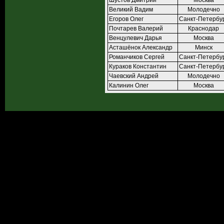
Шустов Дмитрий
Москва
Великий Вадим
Молодечно
Егоров Олег
Санкт-Петербу
Почтарев Валерий
Краснодар
Венцулевич Дарья
Москва
Асташёнок Александр
Минск
Романчиков Сергей
Санкт-Петербу
Кураков Константин
Санкт-Петербу
Чаевский Андрей
Молодечно
Калинин Олег
Москва