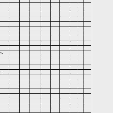
ль
ол