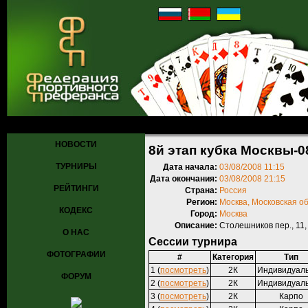
Главная
»
Турниры
»
Прошедшие турниры
» 8й этап кубка Москвы
НОВОСТИ
8й этап кубка Москвы-0
ТУРНИРЫ
Дата начала:
03/08/2008 11:15
Дата окончания:
03/08/2008 21:15
РЕЙТИНГИ
Страна:
Россия
Регион:
Москва, Московская о
КОДЕКС
Город:
Москва
Описание:
Столешников пер., 11,
О НАС
Сессии турнира
ФОТОГРАФИИ
#
Категория
Тип
1 (
посмотреть
)
2К
Индивидуал
ФОРУМ
2 (
посмотреть
)
2К
Индивидуал
3 (
посмотреть
)
2К
Карпо