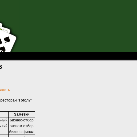
-08
8
бласть
 ресторан "Гоголь"
Заметки
ьный
бизнес-отбор
ьный
эконом-отбор
бизнес-финал