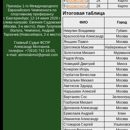
4 (
посмотреть
)
2К
Карпо
Призеры 1-го Международного
5 (
посмотреть
)
2К
Карпо
Евразийского Чемпионата по
Итоговая таблица
спортивному преферансу
г. Екатеринбург, 12-14 июня 2026 г.
слева-направо: Евгения Садовская
ФИО
Город
(Москва, 3-е место), Иван Тулупеев
(Калуга, Чемпион), Андрей
Никулин Владимир
Губкин
Тархачев (Новосибирск, 2-е место)
Красносёлов Александр
Москва
Яньшин Павел
Москва
Главный Судья ФСПР
Александр Молчанов.
Шепляков Максим
Набережные 
телефон: +7(916) 742-16-03,
Золотилов Михаил
Мурманск
e-mail: abmolabmol@gmail.com
Радов Игорь
Москва
Новицкий Дмитрий
Минск
Кочергин Игорь
Москва
Горбатов Вячеслав
Москва
Мусальян Михаил
Москва
Аветисов Эдуард
Москва
Нарышкин Алексей
Москва
Вартанян Сос
Зеленогра
Горбунов Михаил
Москва
Дроханов Александр
Москва
Ермолаев Андрей
Клин
Иванилов Александр
Москва
Стожаров Сергей
Ульяновс