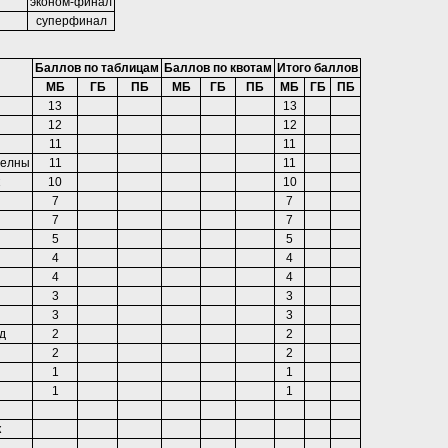
эконом-финал
суперфинал
Баллов по таблицам
Баллов по квотам
Итого баллов
МБ
ГБ
ПБ
МБ
ГБ
ПБ
МБ
ГБ
ПБ
13
13
12
12
11
11
Челны
11
11
10
10
7
7
7
7
5
5
4
4
4
4
3
3
3
3
д
2
2
2
2
1
1
1
1
к