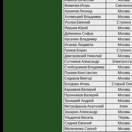
Иванов Вячеслав
Москва
Фомичёв Игорь
Смоленск
Архипов Леонид
Москва
Холмецкий Владимир
Москва
Уголев Евгений
Ступино
Якушев Юрий
Москва
Дубинина Софья
Москва
Арсенин Владимир
Москва
Исаева Людмила
Москва
Греков Борис
Ступино
Дмитревский Николай
Москва
Сотников Александр
Электроста
Слободчиков Владимир
Москва
Пухаев Константин
Москва
Сидоров Виктор
Москва
Бондарь Игорь
Старый Оск
Караваев Валерий
Москва
Пронников Валерий
Москва
Троицкий Андрей
Москва
Митрофанов Анатолий
Клин
Захарин Александр
Москва
Ульданов Василь
Пермь
Сиднев Евгений
Москва
Малюченко Сергей
Москва