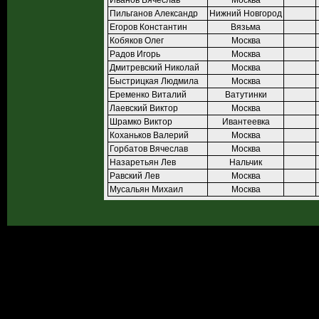
Иванов Вячеслав
Москва
Пильганов Александр
Нижний Новгород
Егоров Константин
Вязьма
Кобяков Олег
Москва
Радов Игорь
Москва
Дмитревский Николай
Москва
Быстрицкая Людмила
Москва
Еременко Виталий
Ватутинки
Лаевский Виктор
Москва
Шрамко Виктор
Ивантеевка
Коханьков Валерий
Москва
Горбатов Вячеслав
Москва
Назаретьян Лев
Нальчик
Равский Лев
Москва
Мусальян Михаил
Москва