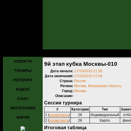
Главная
»
Турниры
»
Прошедшие турниры
» 9й этап кубка Москвы
НОВОСТИ
9й этап кубка Москвы-010
ТУРНИРЫ
Дата начала:
17/10/2010 21:56
Дата окончания:
17/10/2010 21:56
РЕЙТИНГИ
Страна:
Россия
Регион:
Москва, Московская область
КОДЕКС
Город:
Москва
Описание:
О НАС
Сессии турнира
ФОТОГРАФИИ
#
Категория
Тип
Заме
1 (
посмотреть
)
2К
Индивидуальный
отб
ФОРУМ
2 (
посмотреть
)
2К
Карпо
фин
Итоговая таблица