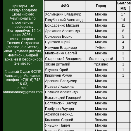
Баллов
ФИО
Город
Призеры 1-го
МБ
Международного
Евразийского
Холмецкий Владимир
Москва
17
Чемпионата по
Голубовский Александр
Москва
14
спортивному
Бондаренко Михаил
Москва
11
преферансу
г. Екатеринбург, 12-14
Дроханов Александр
Москва
8
июня 2026 г.
Соловьев Борис
Москва
5
слева-направо:
Нуштаев Юрий
Москва
4
Евгения Садовская
(Москва, 3-е место),
Никулин Владимир
Губкин
3
Иван Тулупеев (Калуга,
Малюченко Сергей
Москва
2
Чемпион), Андрей
Старовский Владимир
Долгопрудный
1
Тархачев (Новосибирск,
2-е место)
Зязин Виталий
Фрязино
1
Якушев Юрий
Москва
1
Главный Судья ФСПР
Кирпичёв Роман
Москва
1
Александр Молчанов.
телефон: +7(916) 742-
Арсенин Владимир
Москва
16-03,
Исаева Людмила
Москва
e-mail:
abmolabmol@gmail.com
Поляков Александр
Москва
Быстрицкий Григорий
Москва
Болтянский Виктор
Москва
Горбунов Эдуард
Москва
Архипов Леонид
Москва
Колошян Сергей
Вязьма
Яньшин Павел
Москва