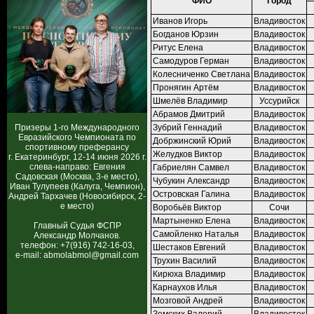
ФИО
Город
Иванов Игорь
Владивосток
Богданов Юрзин
Владивосток
Ритус Елена
Владивосток
Самодуров Герман
Владивосток
Колесниченко Светлана
Владивосток
Пронягин Артём
Владивосток
Шмелёв Владимир
Уссурийск
Абрамов Дмитрий
Владивосток
Призеры 1-го Международного
Зубрий Геннадий
Владивосток
Евразийского Чемпионата по
Добржинский Юрий
Владивосток
спортивному преферансу
Желудков Виктор
Владивосток
г. Екатеринбург, 12-14 июня 2026 г.
слева-направо: Евгения
Габриелян Самвел
Владивосток
Садовская (Москва, 3-е место),
Чубукин Александр
Владивосток
Иван Тулупеев (Калуга, Чемпион),
Островская Галина
Владивосток
Андрей Тархачев (Новосибирск, 2-
е место)
Воробьёв Виктор
Сочи
Мартыненко Елена
Владивосток
Главный Судья ФСПР
Самойленко Наталья
Владивосток
Александр Молчанов.
телефон: +7(916) 742-16-03,
Шестаков Евгений
Владивосток
e-mail: abmolabmol@gmail.com
Трухин Василий
Владивосток
Кирюха Владимир
Владивосток
Карнаухов Илья
Владивосток
Мозговой Андрей
Владивосток