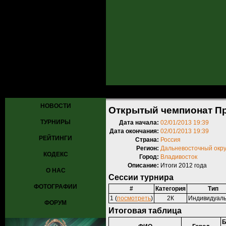
Главная
»
Турниры
»
Прошедшие турниры
» Открытый чемпионат
НОВОСТИ
Открытый чемпионат П
ТУРНИРЫ
Дата начала:
02/01/2013 19:39
Дата окончания:
02/01/2013 19:39
РЕЙТИНГИ
Страна:
Россия
Регион:
Дальневосточный окру
КОДЕКС
Город:
Владивосток
Описание:
Итоги 2012 года
О НАС
Сессии турнира
ФОТОГРАФИИ
#
Категория
Тип
1 (
посмотреть
)
2К
Индивидуал
ФОРУМ
Итоговая таблица
Б