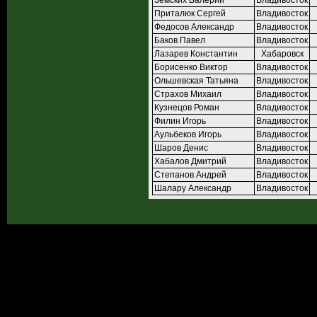
Земских Валерий
Владивосток
Приталюк Сергей
Владивосток
Федосов Александр
Владивосток
Баков Павел
Владивосток
Лазарев Константин
Хабаровск
Борисенко Виктор
Владивосток
Ольшевская Татьяна
Владивосток
Страхов Михаил
Владивосток
Кузнецов Роман
Владивосток
Филин Игорь
Владивосток
Аульбеков Игорь
Владивосток
Шаров Денис
Владивосток
Хабалов Дмитрий
Владивосток
Степанов Андрей
Владивосток
Шалару Александр
Владивосток