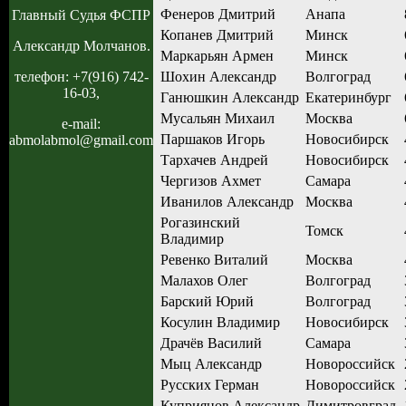
Фенеров Дмитрий
Анапа
Главный Судья ФСПР
Копанев Дмитрий
Минск
Александр Молчанов.
Маркарьян Армен
Минск
Шохин Александр
Волгоград
телефон: +7(916) 742-
16-03,
Ганюшкин Александр
Екатеринбург
Мусальян Михаил
Москва
e-mail:
Паршаков Игорь
Новосибирск
abmolabmol@gmail.com
Тархачев Андрей
Новосибирск
Чергизов Ахмет
Самара
Иванилов Александр
Москва
Рогазинский
Томск
Владимир
Ревенко Виталий
Москва
Малахов Олег
Волгоград
Барский Юрий
Волгоград
Косулин Владимир
Новосибирск
Драчёв Василий
Самара
Мыц Александр
Новороссийск
Русских Герман
Новороссийск
Куприянов Александр
Димитровград