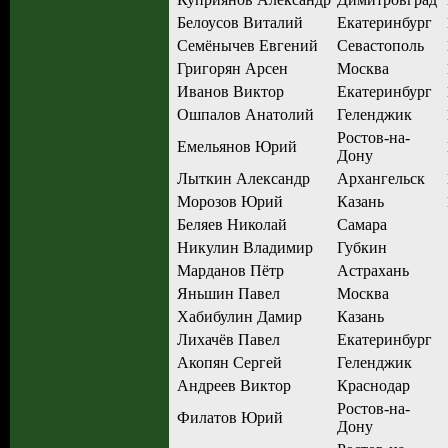
Белоусов Виталий
Екатеринбург
Семёнычев Евгений
Севастополь
Григорян Арсен
Москва
Иванов Виктор
Екатеринбург
Ошпалов Анатолий
Геленджик
Ростов-на-
Емельянов Юрий
Дону
Лыткин Александр
Архангельск
Морозов Юрий
Казань
Беляев Николай
Самара
Никулин Владимир
Губкин
Марданов Пётр
Астрахань
Яньшин Павел
Москва
Хабибулин Дамир
Казань
Лихачёв Павел
Екатеринбург
Акопян Сергей
Геленджик
Андреев Виктор
Краснодар
Ростов-на-
Филатов Юрий
Дону