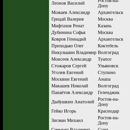
Ростов-на-
Леонов Василий
Дону
Можаев Александр
Архангельск
Грицай Валерия
Москва
Мифтахов Ренат
Казань
Дубинина Софья
Москва
Ковров Геннадий
Архангельск
Приходько Олег
Коктебель
Никульшин Владимир
Волгоград
Моисеев Александр
Туапсе
Стожаров Сергей
Ульяновск
Уголев Евгений
Ступино
Москвин Евгений
Анапа
Макашев Николай
Волгоград
Панаётов Александр
Геленджик
Ростов-на-
Дыбушкин Анатолий
Дону
Гейко Игорь
Краснодар
Ростов-на-
Зисман Михаил
Дону
Сенькин Владимир
Сочи