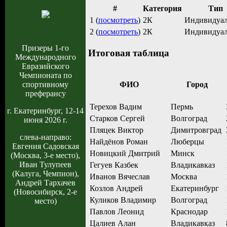
#
Категория
Тип
1 (
посмотреть
)
2К
Индивидуа
2 (
посмотреть
)
2К
Индивидуа
Призеры 1-го
Итоговая таблица
Международного
Евразийского
Чемпионата по
ФИО
Город
спортивному
преферансу
Терехов Вадим
Пермь
г. Екатеринбург, 12-14
Старков Сергей
Волгоград
июня 2026 г.
Пляцек Виктор
Димитровград
слева-направо:
Найдёнов Роман
Люберцы
Евгения Садовская
Новицкий Дмитрий
Минск
(Москва, 3-е место),
Иван Тулупеев
Гегуев Казбек
Владикавказ
(Калуга, Чемпион),
Иванов Вячеслав
Москва
Андрей Тархачев
Козлов Андрей
Екатеринбург
(Новосибирск, 2-е
Куликов Владимир
Волгоград
место)
Павлов Леонид
Краснодар
Цалиев Алан
Владикавказ