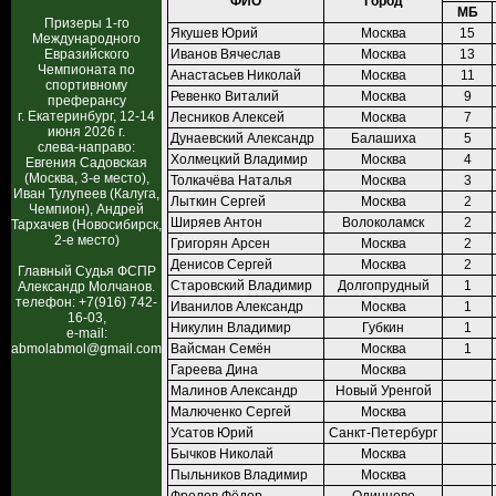
ФИО
Город
МБ
Призеры 1-го
Якушев Юрий
Москва
15
Международного
Евразийского
Иванов Вячеслав
Москва
13
Чемпионата по
Анастасьев Николай
Москва
11
спортивному
Ревенко Виталий
Москва
9
преферансу
г. Екатеринбург, 12-14
Лесников Алексей
Москва
7
июня 2026 г.
Дунаевский Александр
Балашиха
5
слева-направо:
Холмецкий Владимир
Москва
4
Евгения Садовская
(Москва, 3-е место),
Толкачёва Наталья
Москва
3
Иван Тулупеев (Калуга,
Лыткин Сергей
Москва
2
Чемпион), Андрей
Ширяев Антон
Волоколамск
2
Тархачев (Новосибирск,
2-е место)
Григорян Арсен
Москва
2
Денисов Сергей
Москва
2
Главный Судья ФСПР
Старовский Владимир
Долгопрудный
1
Александр Молчанов.
телефон: +7(916) 742-
Иванилов Александр
Москва
1
16-03,
Никулин Владимир
Губкин
1
e-mail:
abmolabmol@gmail.com
Вайсман Семён
Москва
1
Гареева Дина
Москва
Малинов Александр
Новый Уренгой
Малюченко Сергей
Москва
Усатов Юрий
Санкт-Петербург
Бычков Николай
Москва
Пыльников Владимир
Москва