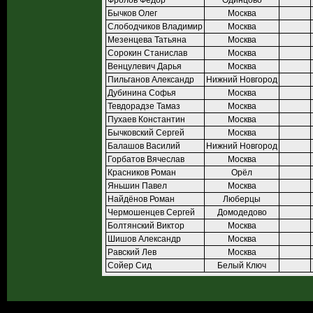
Фролов Фёдор
Одинцово
Бычков Олег
Москва
Слободчиков Владимир
Москва
Мезенцева Татьяна
Москва
Сорокин Станислав
Москва
Венцулевич Дарья
Москва
Пильганов Александр
Нижний Новгород
Дубинина Софья
Москва
Тевдорадзе Тамаз
Москва
Пухаев Константин
Москва
Бычковский Сергей
Москва
Балашов Василий
Нижний Новгород
Горбатов Вячеслав
Москва
Красников Роман
Орёл
Яньшин Павел
Москва
Найдёнов Роман
Люберцы
Чермошенцев Сергей
Домодедово
Болтянский Виктор
Москва
Шишов Александр
Москва
Равский Лев
Москва
Сойер Сид
Белый Ключ