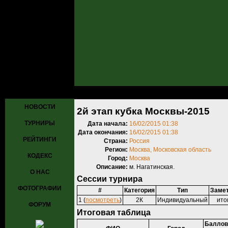
Главная
»
Турниры
»
Прошедшие турниры
» 2й этап кубка Москвы
НОВОСТИ
2й этап кубка Москвы-2015
ТУРНИРЫ
Дата начала:
16/02/2015 01:38
Дата окончания:
16/02/2015 01:38
РЕЙТИНГИ
Страна:
Россия
Регион:
Москва, Московская область
КОДЕКС
Город:
Москва
Описание:
м. Нагатинская.
О НАС
Сессии турнира
ФОТОГРАФИИ
#
Категория
Тип
Заме
1 (
посмотреть
)
2К
Индивидуальный
ито
ФОРУМ
Итоговая таблица
Баллов