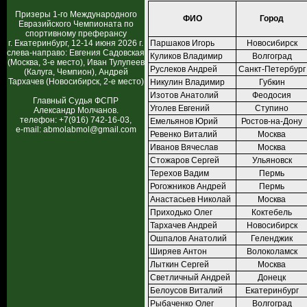
Призеры 1-го Международного
ФИО
Город
Евразийского Чемпионата по
спортивному преферансу
г. Екатеринбург, 12-14 июня 2026 г.
Паршаков Игорь
Новосибирск
слева-направо: Евгения Садовская
Куликов Владимир
Волгоград
(Москва, 3-е место), Иван Тулупеев
Руслеков Андрей
Санкт-Петербург
(Калуга, Чемпион), Андрей
Тархачев (Новосибирск, 2-е место)
Никулин Владимир
Губкин
Изотов Анатолий
Феодосия
Главный Судья ФСПР
Уголев Евгений
Ступино
Александр Молчанов.
телефон: +7(916) 742-16-03,
Емельянов Юрий
Ростов-на-Дону
e-mail: abmolabmol@gmail.com
Ревенко Виталий
Москва
Иванов Вячеслав
Москва
Стожаров Сергей
Ульяновск
Терехов Вадим
Пермь
Рогожников Андрей
Пермь
Анастасьев Николай
Москва
Приходько Олег
Коктебель
Тархачев Андрей
Новосибирск
Ошпалов Анатолий
Геленджик
Ширяев Антон
Волоколамск
Лыткин Сергей
Москва
Светличный Андрей
Донецк
Белоусов Виталий
Екатеринбург
Рыбаченко Олег
Волгоград