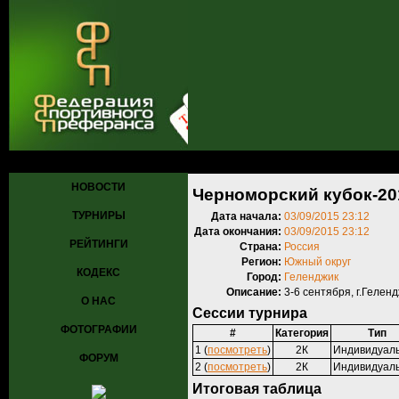
Главная
»
Турниры
»
Прошедшие турниры
» Черноморский кубок-
НОВОСТИ
Черноморский кубок-20
ТУРНИРЫ
Дата начала:
03/09/2015 23:12
Дата окончания:
03/09/2015 23:12
РЕЙТИНГИ
Страна:
Россия
Регион:
Южный округ
КОДЕКС
Город:
Геленджик
Описание:
3-6 сентября, г.Гелен
О НАС
Сессии турнира
ФОТОГРАФИИ
#
Категория
Тип
1 (
посмотреть
)
2К
Индивидуал
ФОРУМ
2 (
посмотреть
)
2К
Индивидуал
Итоговая таблица