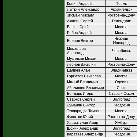
Конин Андрей
Пермь
Лыткин Александр
Архангельск
Зисман Михаил
Ростов-на-Дону
Акопян Сергей
Геленджик
Васин Юрий
Москва
Рябов Андрей
Москва
Нижний
Беляев Виктор
Новгород
Мокрышев
Челябинск
Александр
Мусальян Михаил
Москва
Леонов Василий
Ростов-на-Дону
Цалиев Алан
Владикавказ
Горбатов Вячеслав
Москва
Малый Владимир
Одесса
Аболишин Владимир
Сочи
Бондарь Игорь
Старый Оскол
Старков Сергей
Волгоград
Думанян Виктор
Феодосия
Тевдорадзе Тамаз
Москва
Филатов Юрий
Ростов-на-Дону
Хасматулин Амир
Ямбург
Шохин Александр
Волгоград
Каратаев Александр
Феодосия