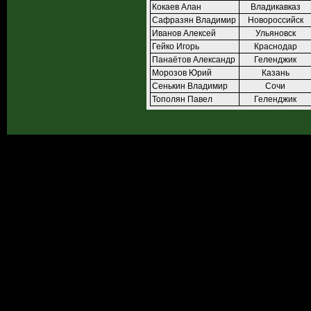
Кокаев Алан
Владикавказ
Сафразян Владимир
Новороссийск
Иванов Алексей
Ульяновск
Гейко Игорь
Краснодар
Панаётов Александр
Геленджик
Морозов Юрий
Казань
Сенькин Владимир
Сочи
Тополян Павел
Геленджик