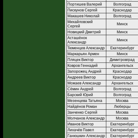
Портишев Валерий
Волгоград
Пискунов Сергей
Краснодар
Макашев Николай
Волгоград
Михайловский
Минск
Сергей
Новицкий Дмитрий
Минск
Асташёнок
Минск
Александр
Тюменцев Александр
Екатеринбург
Маркарьян Армен
Минск
Пляцек Виктор
Димитровград
Ковров Геннадий
Архангельск
Запорожец Андрей
Краснодар
Андреев Виктор
Краснодар
Можаев Александр
Архангельск
Сёмин Андрей
Волгоград
Барский Юрий
Волгоград
Мезенцева Татьяна
Москва
Найдёнов Роман
Люберцы
Занченко Сергей
Москва
Молчанов Александр
Москва
Иванов Виктор
Екатеринбург
Лихачёв Павел
Екатеринбург
Ганюшкин Александр
Екатеринбург