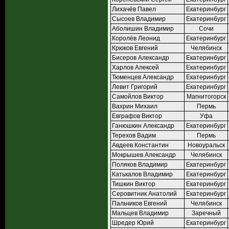
Лихачёв Павел
Екатеринбург
Сысоев Владимир
Екатеринбург
Аболишин Владимир
Сочи
Королёв Леонид
Екатеринбург
Крюков Евгений
Челябинск
Бисеров Александр
Екатеринбург
Харлов Алексей
Екатеринбург
Тюменцев Александр
Екатеринбург
Левит Григорий
Екатеринбург
Самойлов Виктор
Магнитогорск
Вахрин Михаил
Пермь
Евграфов Виктор
Уфа
Ганюшкин Александр
Екатеринбург
Терехов Вадим
Пермь
Авдеев Константин
Новоуральск
Мокрышев Александр
Челябинск
Поляков Владимир
Екатеринбург
Катькалов Владимир
Екатеринбург
Тишкин Виктор
Екатеринбург
Серовитник Анатолий
Екатеринбург
Пальчиков Евгений
Челябинск
Мальцев Владимир
Заречный
Шредер Юрий
Екатеринбург