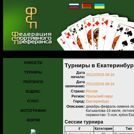
Главная
»
Турниры
»
Прошедшие турниры
» Турниры в Екатеринб
НОВОСТИ
Турниры в Екатеринбур
ТУРНИРЫ
Дата
25/12/2016 06:16
начала:
РЕЙТИНГИ
Дата
25/12/2016 06:16
окончания:
Страна:
Россия
КОДЕКС
Регион:
Уральский округ
О НАС
Город:
Екатеринбург
Описание:
декабрь-февраль-зимнее пе
ФОТОГРАФИИ
Катькалова-16 июля, летнее
первенство- 5 ноя, кубок Е
ФОРУМ
Сессии турнира
#
Категория
Тип