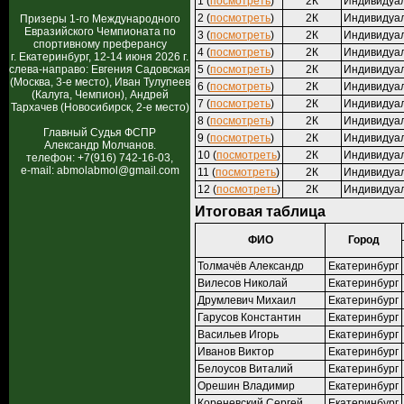
1 (
посмотреть
)
2К
Индивидуа
2 (
посмотреть
)
2К
Индивидуа
Призеры 1-го Международного
Евразийского Чемпионата по
3 (
посмотреть
)
2К
Индивидуа
спортивному преферансу
4 (
посмотреть
)
2К
Индивидуа
г. Екатеринбург, 12-14 июня 2026 г.
слева-направо: Евгения Садовская
5 (
посмотреть
)
2К
Индивидуа
(Москва, 3-е место), Иван Тулупеев
6 (
посмотреть
)
2К
Индивидуа
(Калуга, Чемпион), Андрей
7 (
посмотреть
)
2К
Индивидуа
Тархачев (Новосибирск, 2-е место)
8 (
посмотреть
)
2К
Индивидуа
Главный Судья ФСПР
9 (
посмотреть
)
2К
Индивидуа
Александр Молчанов.
10 (
посмотреть
)
2К
Индивидуа
телефон: +7(916) 742-16-03,
e-mail: abmolabmol@gmail.com
11 (
посмотреть
)
2К
Индивидуа
12 (
посмотреть
)
2К
Индивидуа
Итоговая таблица
ФИО
Город
Толмачёв Александр
Екатеринбург
Вилесов Николай
Екатеринбург
Друмлевич Михаил
Екатеринбург
Гарусов Константин
Екатеринбург
Васильев Игорь
Екатеринбург
Иванов Виктор
Екатеринбург
Белоусов Виталий
Екатеринбург
Орешин Владимир
Екатеринбург
Кореневский Сергей
Екатеринбург