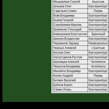
Мещеряков Сергей
Кыштым
Шлыков Олег
Екатеринбург
Савельев Семён
Пермь
Вовк Владимир
Екатеринбург
Быков Георгий
Екатеринбург
Серебряков Максим
Екатеринбург
Кравченко Геннадий
Екатеринбург
Ковешников Константин
Заречный
Шагеев Владислав
Екатеринбург
Тараканов Эдуард
Первоуральск
Черных Алексей
с.Балтым
Козлов Олег
Екатеринбург
Хаснутдинов Рустем
Екатеринбург
Шуховцев Алексей
Челябинск
Творогов Владимир
Челябинск
Миняйло Владимир
Екатеринбург
Конин Андрей
Пермь
Белкин Василий
Екатеринбург
Бубнов Борис
Екатеринбург
Сёмин Игорь
Екатеринбург