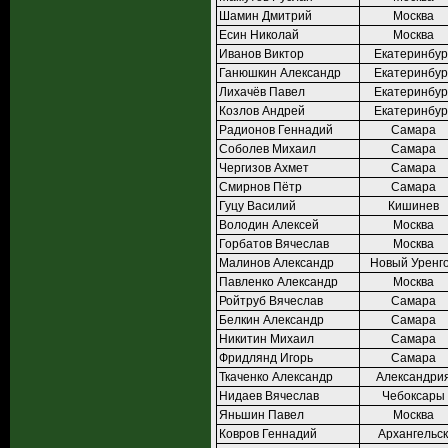
Шамин Дмитрий
Москва
Есин Николай
Москва
Иванов Виктор
Екатеринбур
Ганюшкин Александр
Екатеринбур
Лихачёв Павел
Екатеринбур
Козлов Андрей
Екатеринбур
Радионов Геннадий
Самара
Соболев Михаил
Самара
Чергизов Ахмет
Самара
Смирнов Пётр
Самара
Гуцу Василий
Кишинев
Володин Алексей
Москва
Горбатов Вячеслав
Москва
Малинов Александр
Новый Уренг
Павленко Александр
Москва
Ройтруб Вячеслав
Самара
Белкин Александр
Самара
Никитин Михаил
Самара
Фридлянд Игорь
Самара
Ткаченко Александр
Александри
Нидаев Вячеслав
Чебоксары
Яньшин Павел
Москва
Ковров Геннадий
Архангельск