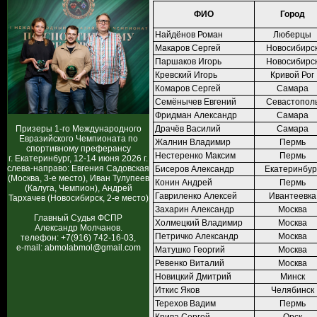
ФИО
Город
Найдёнов Роман
Люберцы
Макаров Сергей
Новосибирс
Паршаков Игорь
Новосибирс
Кревский Игорь
Кривой Рог
Комаров Сергей
Самара
Семёнычев Евгений
Севастопол
Фридман Александр
Самара
Призеры 1-го Международного
Драчёв Василий
Самара
Евразийского Чемпионата по
Жалнин Владимир
Пермь
спортивному преферансу
Нестеренко Максим
Пермь
г. Екатеринбург, 12-14 июня 2026 г.
слева-направо: Евгения Садовская
Бисеров Александр
Екатеринбур
(Москва, 3-е место), Иван Тулупеев
Конин Андрей
Пермь
(Калуга, Чемпион), Андрей
Гавриленко Алексей
Ивантеевка
Тархачев (Новосибирск, 2-е место)
Захарин Александр
Москва
Главный Судья ФСПР
Холмецкий Владимир
Москва
Александр Молчанов.
Петричко Александр
Москва
телефон: +7(916) 742-16-03,
e-mail: abmolabmol@gmail.com
Матушко Георгий
Москва
Ревенко Виталий
Москва
Новицкий Дмитрий
Минск
Иткис Яков
Челябинск
Терехов Вадим
Пермь