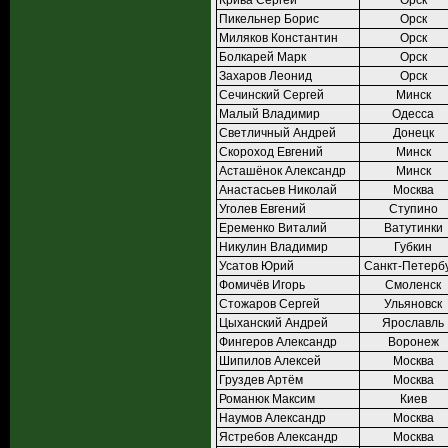
Крива Сергей
Орск
Пикельнер Борис
Орск
Миляков Константин
Орск
Болкарей Марк
Орск
Захаров Леонид
Орск
Сечинский Сергей
Минск
Малый Владимир
Одесса
Светличный Андрей
Донецк
Скороход Евгений
Минск
Асташёнок Александр
Минск
Анастасьев Николай
Москва
Уголев Евгений
Ступино
Еременко Виталий
Ватутинки
Никулин Владимир
Губкин
Усатов Юрий
Санкт-Петерб
Фомичёв Игорь
Смоленск
Стожаров Сергей
Ульяновск
Цыханский Андрей
Ярославль
Фингеров Александр
Воронеж
Шипилов Алексей
Москва
Груздев Артём
Москва
Романюк Максим
Киев
Наумов Александр
Москва
Ястребов Александр
Москва