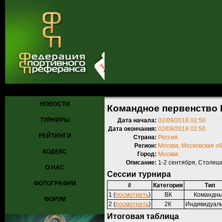
Главная
»
Турниры
»
Прошедшие турниры
» Командное первенств
НОВОСТИ
Командное первенство 
ТУРНИРЫ
Дата начала:
02/09/2018 02:50
Дата окончания:
02/09/2018 02:50
РЕЙТИНГИ
Страна:
Россия
Регион:
Москва, Московская о
КОДЕКС
Город:
Москва
Описание:
1-2 сентября, Столешн
О НАС
Сессии турнира
ФОТОГРАФИИ
#
Категория
Тип
1 (
посмотреть
)
ВК
Командн
ФОРУМ
2 (
посмотреть
)
2К
Индивидуал
Итоговая таблица