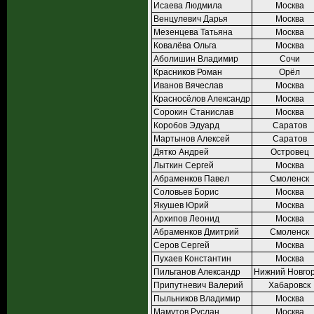
Исаева Людмила
Москва
Венцулевич Дарья
Москва
Мезенцева Татьяна
Москва
Ковалёва Ольга
Москва
Аболишин Владимир
Сочи
Красников Роман
Орёл
Иванов Вячеслав
Москва
Красносёлов Александр
Москва
Сорокин Станислав
Москва
Коробов Эдуард
Саратов
Мартынов Алексей
Саратов
Дятко Андрей
Островец
Лыткин Сергей
Москва
Абраменков Павел
Смоленск
Соловьев Борис
Москва
Якушев Юрий
Москва
Архипов Леонид
Москва
Абраменков Дмитрий
Смоленск
Серов Сергей
Москва
Пухаев Константин
Москва
Пильганов Александр
Нижний Новго
Припутневич Валерий
Хабаровск
Пыльников Владимир
Москва
Мамутов Руслан
Москва