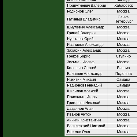
Припутневич Валерий
Хабаровск
Родионов Олег
Москва
Санкт-
Гатиньш Владимир
Петербург
Шмулевич Александр
Москва
Грицай Валерия
Москва
Нуштаев Юрий
Москва
Иванилов Александр
Москва
Захарин Александр
Москва
Греков Борис
Ступино
Зисьман Иосиф
Москва
Колошян Сергей
Вязьма
Балашов Александр
Подольск
Никитин Михаил
Самара
Радионов Геннадий
Самара
Шипилов Алексей
Москва
Приходько Игорь
Москва
Григорьев Николай
Москва
Дадьянов Алан
Москва
Иванов Антон
Москва
Аникин Константин
Москва
Василевский Николай
Москва
Ефимов Олег
Москва