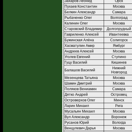
Захаров Леонид
Орск
Пухаев Константин
Москва
Белкин Александр
Самара
Рыбаченко Олег
Волгоград
Калинин Олег
Москва
Старовский Владимир
Долгопрудный
Гавриленко Алексей
Ивантеевка
Бужинская Алёна
Солигорск
Хасматулин Амир
Ямбург
Андреев Алексей
Москва
Уголев Евгений
Ступино
Гуцу Василий
Кишинев
Нижний
Балашов Василий
Новгород
Мезенцева Татьяна
Москва
Шамин Дмитрий
Москва
Поляков Вениамин
Самара
Дятко Андрей
Островец
Островерхов Олег
Минск
Ларин Михаил
Рига
Мусальян Михаил
Москва
Вул Александр
Воронеж
Русанов Юрий
Вологда
Венцулевич Дарья
Москва