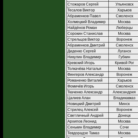
Стожаров Сергей
Ульяновск
Тесалов Виктор
Харьков
Абраменков Павел
Смоленск
Холмецкий Владимир
Москва
Найдёнов Роман
Люберцы
Сорокин Станислав
Москва
Стрельцов Виктор
Воронеж
Абраменков Дмитрий
Смоленск
Диденко Сергей
Луганск
Никулин Владимир
Губкин
Кревский Игорь
Кривой Рог
Толкачёва Наталья
Москва
Фингеров Александр
Воронеж
Романенко Виталий
Харьков
Фомичёв Игорь
Смоленск
Ткаченко Александр
Александрия
Цалиев Алан
Владикавказ
Новицкий Дмитрий
Минск
Стрилец Алексей
Воронеж
Светличный Андрей
Донецк
Архипов Леонид
Москва
Сенькин Владимир
Сочи
Тевдорадзе Тамаз
Москва