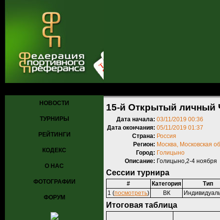
Главная
»
Турниры
»
Прошедшие турниры
» 15-й Открытый личны
НОВОСТИ
15-й Открытый личный 
ТУРНИРЫ
Дата начала:
03/11/2019 00:36
Дата окончания:
05/11/2019 01:37
РЕЙТИНГИ
Страна:
Россия
Регион:
Москва, Московская о
КОДЕКС
Город:
Голицыно
Описание:
Голицыно,2-4 ноября
О НАС
Сессии турнира
ФОТОГРАФИИ
#
Категория
Тип
1 (
посмотреть
)
ВК
Индивидуал
ФОРУМ
Итоговая таблица