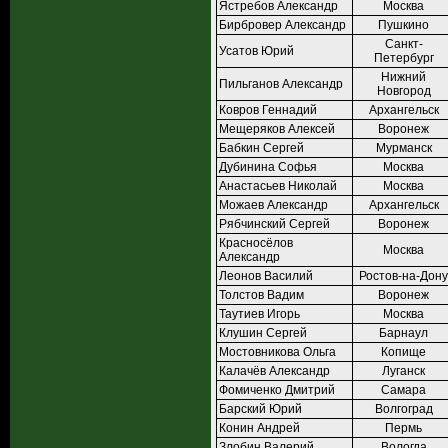
Ястребов Александр
Москва
Бирбровер Александр
Пушкино
Санкт-
Усатов Юрий
Петербург
Нижний
Пильганов Александр
Новгород
Ковров Геннадий
Архангельск
Мещеряков Алексей
Воронеж
Бабкин Сергей
Мурманск
Дубинина Софья
Москва
Анастасьев Николай
Москва
Можаев Александр
Архангельск
Рябчинский Сергей
Воронеж
Красносёлов
Москва
Александр
Леонов Василий
Ростов-на-Дону
Толстов Вадим
Воронеж
Таутиев Игорь
Москва
Клушин Сергей
Барнаул
Мостовникова Ольга
Копище
Калачёв Александр
Луганск
Фомиченко Дмитрий
Самара
Барский Юрий
Волгоград
Конин Андрей
Пермь
Злобин Валерий
Вологда