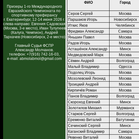
ФИО
Город
Призеры 1-го Международного
Евразийского Чемпионата по
Серов Сергей
Москва
спортивному преферансу
г. Екатеринбург, 12-14 июня 2026 г.
Паршаков Игорь
Новосибирск
слева-направо: Евгения Садовская
Иткис Яков
Челябинск
(Москва, 3-е место), Иван Тулупеев
Фридман Александр
Самара
(Калуга, Чемпион), Андрей
Тархачев (Новосибирск, 2-е место)
Яньшин Павел
Москва
Радов Игорь
Москва
Главный Судья ФСПР
Асташёнок Александр
Минск
Александр Молчанов.
телефон: +7(916) 742-16-03,
Медведовский Марк
Москва
e-mail: abmolabmol@gmail.com
Сёмин Андрей
Волгоград
Малый Владимир
Одесса
Подолец Игорь
Москва
Мозолевский Леонид
Москва
Троицкий Андрей
Москва
Кирпичёв Роман
Москва
Панов Владимир
Волгоград
Скороход Евгений
Минск
Золотилов Михаил
Мурманск
Старков Сергей
Волгоград
Еременко Виталий
Ватутинки
Сечинский Сергей
Минск
Каганский Владимир
Самара
Ревенко Виталий
Москва