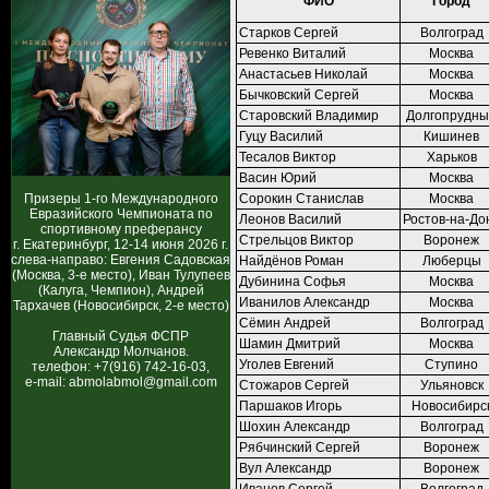
ФИО
Город
Старков Сергей
Волгоград
Ревенко Виталий
Москва
Анастасьев Николай
Москва
Бычковский Сергей
Москва
Старовский Владимир
Долгопрудн
Гуцу Василий
Кишинев
Тесалов Виктор
Харьков
Васин Юрий
Москва
Призеры 1-го Международного
Сорокин Станислав
Москва
Евразийского Чемпионата по
Леонов Василий
Ростов-на-До
спортивному преферансу
Стрельцов Виктор
Воронеж
г. Екатеринбург, 12-14 июня 2026 г.
слева-направо: Евгения Садовская
Найдёнов Роман
Люберцы
(Москва, 3-е место), Иван Тулупеев
Дубинина Софья
Москва
(Калуга, Чемпион), Андрей
Иванилов Александр
Москва
Тархачев (Новосибирск, 2-е место)
Сёмин Андрей
Волгоград
Главный Судья ФСПР
Шамин Дмитрий
Москва
Александр Молчанов.
Уголев Евгений
Ступино
телефон: +7(916) 742-16-03,
e-mail: abmolabmol@gmail.com
Стожаров Сергей
Ульяновск
Паршаков Игорь
Новосибирс
Шохин Александр
Волгоград
Рябчинский Сергей
Воронеж
Вул Александр
Воронеж