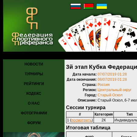
Главная
»
Турниры
»
Прошедшие турниры
» 3й этап Кубка Федер
НОВОСТИ
3й этап Кубка Федерац
ТУРНИРЫ
Дата начала:
07/07/2019 01:28
Дата окончания:
08/07/2019 01:28
РЕЙТИНГИ
Страна:
Россия
Регион:
Центральный округ
КОДЕКС
Город:
Старый Оскол
Описание:
Старый Оскол, 6-7 июл
О НАС
Сессии турнира
ФОТОГРАФИИ
#
Категория
Тип
1 (
посмотреть
)
2К
Индивидуал
ФОРУМ
Итоговая таблица