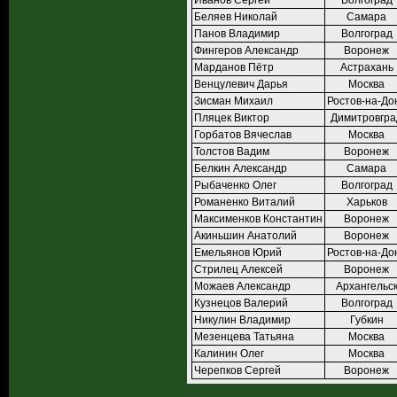
Иванов Сергей
Волгоград
Беляев Николай
Самара
Панов Владимир
Волгоград
Фингеров Александр
Воронеж
Марданов Пётр
Астрахань
Венцулевич Дарья
Москва
Зисман Михаил
Ростов-на-До
Пляцек Виктор
Димитровгра
Горбатов Вячеслав
Москва
Толстов Вадим
Воронеж
Белкин Александр
Самара
Рыбаченко Олег
Волгоград
Романенко Виталий
Харьков
Максименков Константин
Воронеж
Акиньшин Анатолий
Воронеж
Емельянов Юрий
Ростов-на-До
Стрилец Алексей
Воронеж
Можаев Александр
Архангельс
Кузнецов Валерий
Волгоград
Никулин Владимир
Губкин
Мезенцева Татьяна
Москва
Калинин Олег
Москва
Черепков Сергей
Воронеж